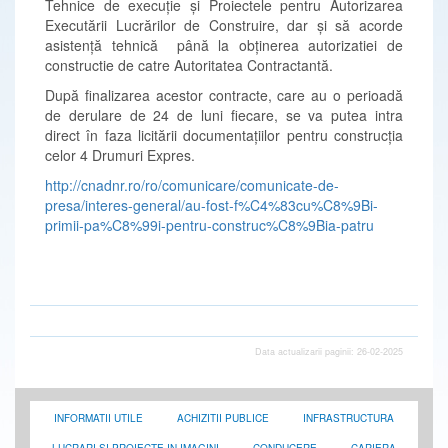
Tehnice de execuție și Proiectele pentru Autorizarea
Executării Lucrărilor de Construire, dar și să acorde
asistență tehnică până la obținerea autorizatiei de
constructie de catre Autoritatea Contractantă.
După finalizarea acestor contracte, care au o perioadă
de derulare de 24 de luni fiecare, se va putea intra
direct în faza licitării documentațiilor pentru construcția
celor 4 Drumuri Expres.
http://cnadnr.ro/ro/comunicare/comunicate-de-
presa/interes-general/au-fost-f%C4%83cu%C8%9Bi-
primii-pa%C8%99i-pentru-construc%C8%9Bia-patru
Data actualizarii paginii: 26-02-2025
INFORMATII UTILE
ACHIZITII PUBLICE
INFRASTRUCTURA
LUCRARI SI PROIECTE IN IMAGINI
CONDUCERE
CARIERA