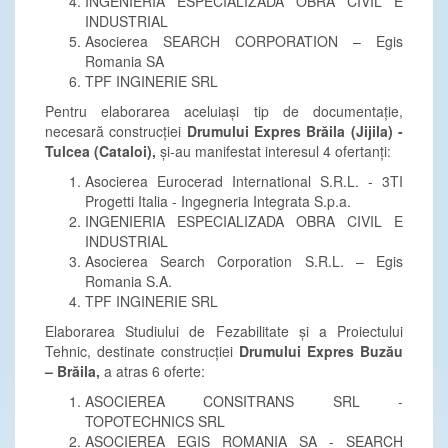
INGENIERIA ESPECIALIZADA OBRA CIVIL E
INDUSTRIAL
Asocierea SEARCH CORPORATION – Egis
Romania SA
TPF INGINERIE SRL
Pentru elaborarea aceluiași tip de documentație,
necesară construcției
Drumului Expres Brăila (Jijila) -
Tulcea (Cataloi),
și-au manifestat interesul 4 ofertanți:
Asocierea Eurocerad International S.R.L. - 3TI
Progetti Italia - Ingegneria Integrata S.p.a.
INGENIERIA ESPECIALIZADA OBRA CIVIL E
INDUSTRIAL
Asocierea Search Corporation S.R.L. – Egis
Romania S.A.
TPF INGINERIE SRL
Elaborarea Studiului de Fezabilitate și a Proiectului
Tehnic, destinate construcției
Drumului Expres Buzău
– Brăila,
a atras 6 oferte:
ASOCIEREA CONSITRANS SRL -
TOPOTECHNICS SRL
ASOCIEREA EGIS ROMANIA SA - SEARCH