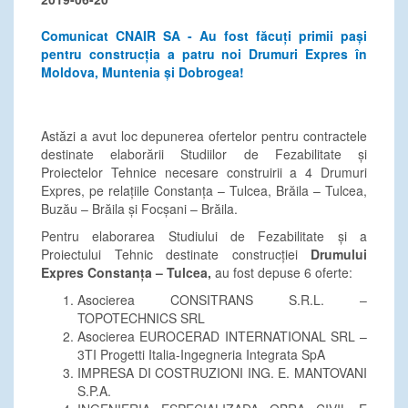
Comunicat CNAIR SA - Au fost făcuți primii pași
pentru construcția a patru noi Drumuri Expres în
Moldova, Muntenia și Dobrogea!
Astăzi a avut loc depunerea ofertelor pentru contractele
destinate elaborării Studiilor de Fezabilitate și
Proiectelor Tehnice necesare construirii a 4 Drumuri
Expres, pe relațiile Constanța – Tulcea, Brăila – Tulcea,
Buzău – Brăila și Focșani – Brăila.
Pentru elaborarea Studiului de Fezabilitate și a
Proiectului Tehnic destinate construcției
Drumului
Expres Constanța – Tulcea,
au fost depuse 6 oferte:
Asocierea CONSITRANS S.R.L. –
TOPOTECHNICS SRL
Asocierea EUROCERAD INTERNATIONAL SRL –
3TI Progetti Italia-Ingegneria Integrata SpA
IMPRESA DI COSTRUZIONI ING. E. MANTOVANI
S.P.A.