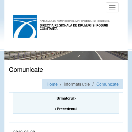
Toggle
navigation
NATIONALA DE ADMINISTRARE A INFRASTRUCTURII RUTIERE
DIRECTIA REGIONALA DE DRUMURI SI PODURI
CONSTANTA
Comunicate
Home
/ Informatii utile
Comunicate
Urmatorul
Precedentul
2019-06-20