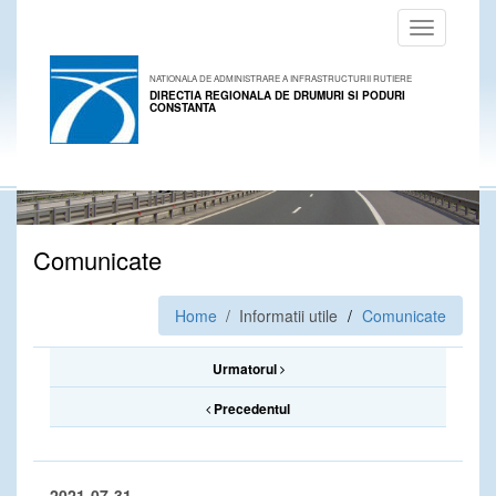
Toggle
navigation
NATIONALA DE ADMINISTRARE A INFRASTRUCTURII RUTIERE
DIRECTIA REGIONALA DE DRUMURI SI PODURI
CONSTANTA
Comunicate
Home
/ Informatii utile
Comunicate
Urmatorul
Precedentul
2021-07-31