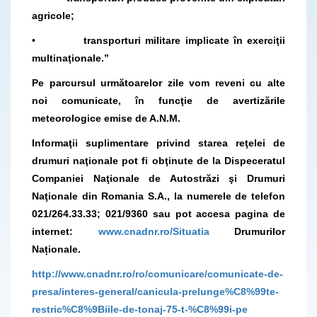
agricole;
• transporturi militare implicate în exerciţii
multinaţionale.”
Pe parcursul următoarelor zile vom reveni cu alte
noi comunicate, în funcţie de avertizările
meteorologice emise de A.N.M.
Informaţii suplimentare privind starea reţelei de
drumuri naţionale pot fi obţinute de la Dispeceratul
Companiei Naţionale de Autostrăzi şi Drumuri
Naţionale din Romania S.A., la numerele de telefon
021/264.33.33; 021/9360 sau pot accesa pagina de
internet:
www.cnadnr.ro/Situatia
Drumurilor
Naționale.
http://www.cnadnr.ro/ro/comunicare/comunicate-de-
presa/interes-general/canicula-prelunge%C8%99te-
restric%C8%9Biile-de-tonaj-75-t-%C8%99i-pe