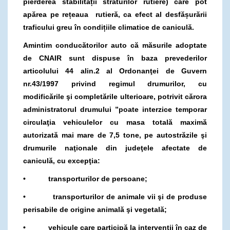
pierderea stabilității straturilor rutiere) care pot
apărea pe rețeaua rutieră, ca efect al desfășurării
traficului greu în condițiile climatice de caniculă.
Amintim conducătorilor auto că măsurile adoptate
de CNAIR sunt dispuse în baza prevederilor
articolului 44 alin.2 al Ordonanţei de Guvern
nr.43/1997 privind regimul drumurilor, cu
modificările şi completările ulterioare, potrivit cărora
administratorul drumului ”poate interzice temporar
circulaţia vehiculelor cu masa totală maximă
autorizată mai mare de 7,5 tone, pe autostrăzile şi
drumurile naţionale din judeţele afectate de
caniculă, cu excepţia:
• transporturilor de persoane;
• transporturilor de animale vii şi de produse
perisabile de origine animală şi vegetală;
• vehicule care participă la intervenţii în caz de