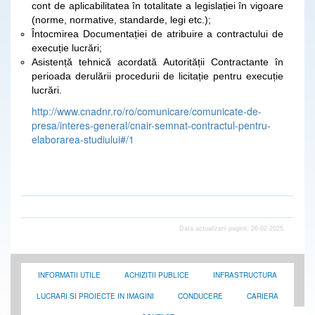
cont de aplicabilitatea în totalitate a legislației în vigoare
(norme, normative, standarde, legi etc.);
Întocmirea Documentației de atribuire a contractului de
execuție lucrări;
Asistență tehnică acordată Autorității Contractante în
perioada derulării procedurii de licitație pentru execuție
lucrări.
http://www.cnadnr.ro/ro/comunicare/comunicate-de-
presa/interes-general/cnair-semnat-contractul-pentru-
elaborarea-studiului#/1
Data actualizarii paginii: 26-02-2025
INFORMATII UTILE
ACHIZITII PUBLICE
INFRASTRUCTURA
LUCRARI SI PROIECTE IN IMAGINI
CONDUCERE
CARIERA