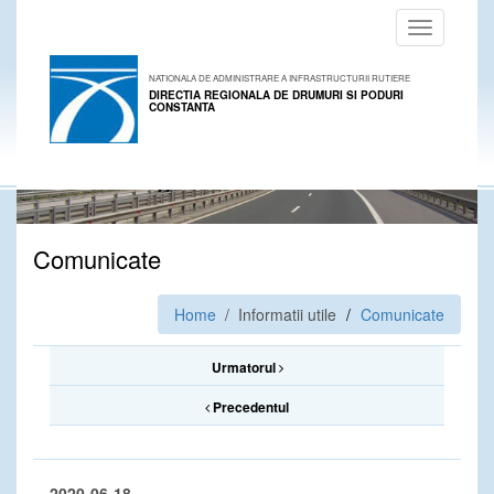
Toggle
navigation
NATIONALA DE ADMINISTRARE A INFRASTRUCTURII RUTIERE
DIRECTIA REGIONALA DE DRUMURI SI PODURI
CONSTANTA
Comunicate
Home
/ Informatii utile
Comunicate
Urmatorul
Precedentul
2020-06-18