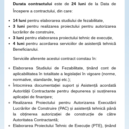
Durata contractului
este de
24 luni
de la Data de
Începere a contractului, din care:
14 luni
pentru elaborarea studiului de fezabilitate,
3 luni
pentru realizarea proiectului pentru autorizarea
lucrărilor de construire,
3 luni
pentru elaborarea proiectului tehnic de execuție,
4 luni
pentru acordarea serviciilor de asistență tehnică
Beneficiarului.
Serviciile aferente acestui contract constau în:
Elaborarea Studiului de Fezabilitate, ținând cont de
aplicabilitatea în totalitate a legislației în vigoare (norme,
normative, standarde, legi etc.);
Întocmirea documentației suport și Asistență acordată
Autorității Contractante pentru depunerea și susținerea
aplicației de finanțare;
Realizarea Proiectului pentru Autorizarea Executării
Lucrărilor de Construire (PAC) și asistență tehnică până
la obținerea autorizației de construcție de către
Autoritatea Contractantă;
Elaborarea Proiectului Tehnic de Execuție (PTE), ținând