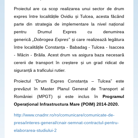
Proiectul are ca scop realizarea unui sector de drum
expres între localitățile Ovidiu și Tulcea, acesta făcând
parte din strategia de implementare la nivel național
pentru Drumul Expres cu denumirea
generică
„Dobrogea Expres”
și care realizează legătura
între localitățile Constanța - Babadag - Tulcea - Isaccea
- Măcin - Brăila. Acest drum va asigura baza necesară
cererii de transport în creștere și un grad ridicat de
siguranță a traficului rutier.
Proiectul
“
Drum Expres Constanța – Tulcea” este
prevăzut în Master Planul General de Transport al
României (MPGT) și este inclus în
Programul
Operațional Infrastructura Mare (POIM) 2014-2020.
http://www.cnadnr.ro/ro/comunicare/comunicate-de-
presa/interes-general/cnair-semnat-contractul-pentru-
elaborarea-studiului-2