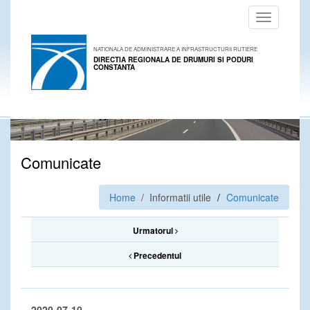
Toggle
navigation
NATIONALA DE ADMINISTRARE A INFRASTRUCTURII RUTIERE
DIRECTIA REGIONALA DE DRUMURI SI PODURI
CONSTANTA
Comunicate
Home
/ Informatii utile
Comunicate
Urmatorul
Precedentul
2020-07-10