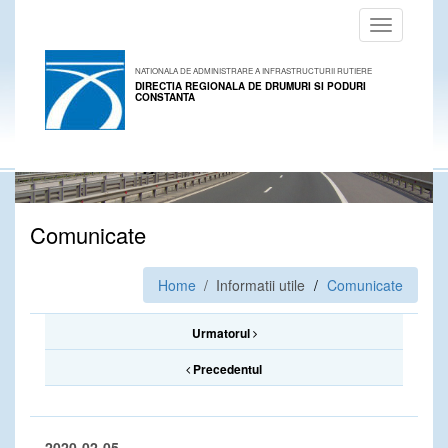
Toggle
navigation
NATIONALA DE ADMINISTRARE A INFRASTRUCTURII RUTIERE
DIRECTIA REGIONALA DE DRUMURI SI PODURI
CONSTANTA
Comunicate
Home
/ Informatii utile
Comunicate
Urmatorul
Precedentul
2020-02-05