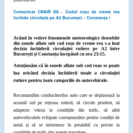
Comunicat CNAIR SA - Codul roșu de vreme rea
închide circulația pe A2 București – Constanța !
Având în vedere fenomenele meteorologice deosebite
din zonele aflate sub cod roșu de vreme rea s-a luat
decizia închiderii circulației rutiere pe
A2 între
București și Constanța
începând cu ora 23:15.
Atenționăm că în zonele aflate sub cod roșu se poate
lua oricând decizia închiderii totale a circulației
rutiere pentru toate categoriile de autovehicule.
Recomandăm conducătorilor auto care se deplasează la
această oră pe rețeaua rutieră, să circule prudent, să
adapteze viteza la condițiile din trafic, să aibă
autovehiculele echipate corespunzător pentru condiții de
iarnă și să se informeze în prealabil cu privire la
condițiile de trafic din zonele tranzitate.