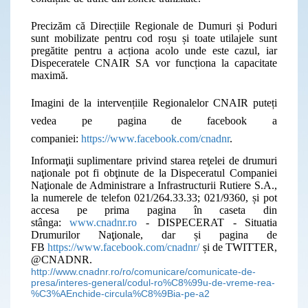
Precizăm că Direcțiile Regionale de Dumuri și Poduri
sunt mobilizate pentru cod roșu și toate utilajele sunt
pregătite pentru a acționa acolo unde este cazul, iar
Dispeceratele CNAIR SA vor funcționa la capacitate
maximă.
Imagini de la intervențiile Regionalelor CNAIR puteți
vedea pe pagina de facebook a
companiei:
https://www.facebook.com/cnadnr
.
Informaţii suplimentare privind starea reţelei de drumuri
naţionale pot fi obţinute de la Dispeceratul Companiei
Naţionale de Administrare a Infrastructurii Rutiere S.A.,
la numerele de telefon 021/264.33.33; 021/9360, și pot
accesa pe prima pagina în caseta din
stânga:
www.cnadnr.ro
- DISPECERAT - Situatia
Drumurilor Naţionale, dar și pagina de
FB
https://www.facebook.com/cnadnr/
și de TWITTER,
@CNADNR.
http://www.cnadnr.ro/ro/comunicare/comunicate-de-
presa/interes-general/codul-ro%C8%99u-de-vreme-rea-
%C3%AEnchide-circula%C8%9Bia-pe-a2