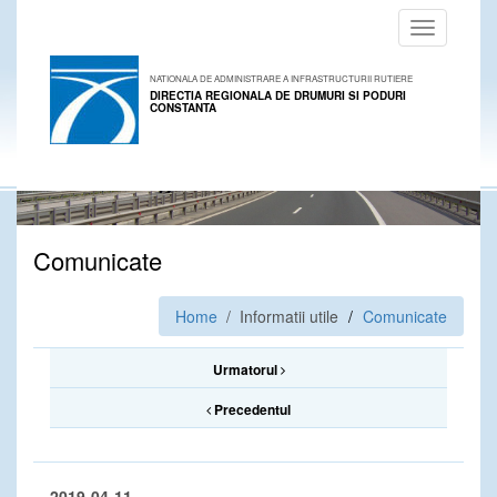
Toggle
navigation
NATIONALA DE ADMINISTRARE A INFRASTRUCTURII RUTIERE
DIRECTIA REGIONALA DE DRUMURI SI PODURI
CONSTANTA
Comunicate
Home
/ Informatii utile
Comunicate
Urmatorul
Precedentul
2019-04-11