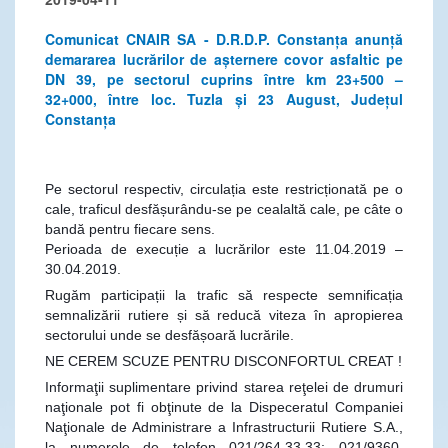
Comunicat CNAIR SA - D.R.D.P. Constanța anunță
demararea lucrărilor de așternere covor asfaltic pe
DN 39, pe sectorul cuprins între km 23+500 –
32+000, între loc. Tuzla și 23 August, Județul
Constanța
Pe sectorul respectiv, circulația este restricționată pe o
cale, traficul desfășurându-se pe cealaltă cale, pe câte o
bandă pentru fiecare sens.
Perioada de execuție a lucrărilor este 11.04.2019 –
30.04.2019.
Rugăm participații la trafic să respecte semnificația
semnalizării rut
iere și să reducă viteza în apropierea
sectorului unde se desfășoară lucrările.
NE CEREM SCUZE PENTRU DISCONFORTUL CREAT !
Informaţii suplimentare privind starea reţelei de drumuri
naţionale pot fi obţinute de la Dispeceratul Companiei
Naţionale de Administrare a Infrastructurii Rutiere S.A.,
la numerele de telefon 021/264.33.33; 021/9360,