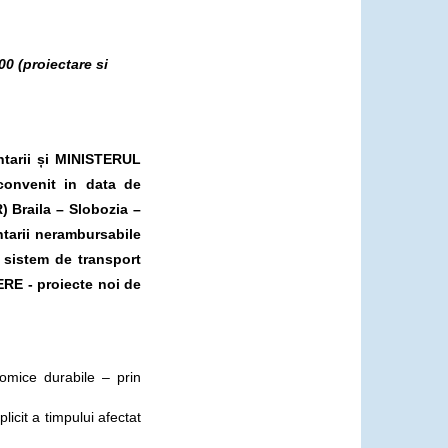
0 (proiectare si
tarii și MINISTERUL
onvenit in data de
) Braila – Slobozia –
ntarii nerambursabile
i sistem de transport
RE - proiecte noi de
conomice durabile – prin
licit a timpului afectat