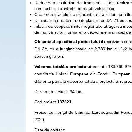
Reducerea costurilor de transport – prin realizare
combustibilul si intretinerea autovehiculelor;
Cresterea gradului de siguranta al traficului - prin flui
Diminuarea duratelor de deplasare pe DN 21 pe secto
Inlesnirea cooperarii inter-regionale, atragerea investit
de munca si, prin urmare, o dezvoltare mai rapida a re
Obiectivul specific al proiectului
il reprezinta con
DN 3A, cu o lungime totala de 2,739 km cu 2x2 benzi
sensuri giratorii.
Valoarea totală a proiectului
este de 133.390.976,7
contributia Uniunii Europene din Fondul European 
diferenta pana la valoarea totala a proiectului reprez
Durata proiectului: 34 luni.
Cod proiect
137823.
Proiect cofinanţat de Uniunea Europeană din Fond
2020.
Date de contact: