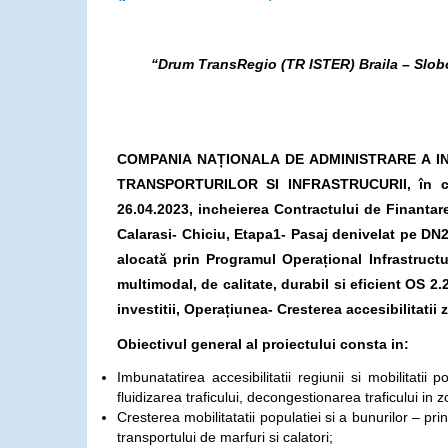
“Drum TransRegio (TR ISTER) Braila – Slobo
COMPANIA NAȚIONALA DE ADMINISTRARE A INFRAS
TRANSPORTURILOR SI INFRASTRUCURII, în c
26.04.2023, incheierea Contractului de Finantar
Calarasi- Chiciu, Etapa1- Pasaj denivelat pe DN2
alocată prin Programul Operațional Infrastructu
multimodal, de calitate, durabil si eficient O
investitii, Operațiunea- Cresterea accesibilitatii
Obiectivul general al proiectului consta in:
Imbunatatirea accesibilitatii regiunii si mobilitatii 
fluidizarea traficului, decongestionarea traficului in z
Cresterea mobilitatatii populatiei si a bunurilor – pri
transportului de marfuri si calatori;