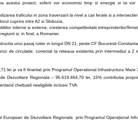
a acestui proiect, soferii vor economisi timp si energie si isi vor 
dizarea traficului in zona traversarii la nivel a caii ferate si a intersecti
rul cuprins intre A2 si Slobozia;
iilor interne si externe, cresterea competitivitatii intreprinderilor/firmelo
giunii si, in final, a Romaniei.
structia unui pasaj rutier in lungul DN 21, peste CF Bucuresti-Constanta 
 de circulatie, conectat la reteaua existenta prin intermediul a 2 int
1 lei și va fi finantat prin Programul Operational Infrastructura Mare
de Dezvoltare Regionala – 95.619.464,70 lei, 15% contributia propri
entand cheltuieli neeligibile inclusiv TVA.
ul European de Dezvoltare Regionala prin Programul Operațional Infr