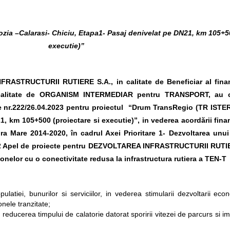
zia –Calarasi- Chiciu, Etapa1- Pasaj denivelat pe DN21, km 105+50
executie)”
TRUCTURII RUTIERE S.A., in calitate de Beneficiar al finan
alitate de ORGANISM INTERMEDIAR pentru TRANSPORT, au c
e nr.222/26.04.2023 pentru proiectul “Drum TransRegio (TR ISTER
1, km 105+500 (proiectare si executie)”, in vederea acordării fina
ra Mare 2014-2020, în cadrul Axei Prioritare 1- Dezvoltarea unu
S 2.2 Apel de proiecte pentru DEZVOLTAREA INFRASTRUCTURII RUTIE
 zonelor cu o conectivitate redusa la infrastructura rutiera a TEN-T
populatiei, bunurilor si serviciilor, in vederea stimularii dezvoltarii e
onele tranzitate;
n reducerea timpului de calatorie datorat sporirii vitezei de parcurs si imp