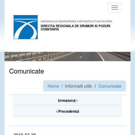
Toggle
navigation
NATIONALA DE ADMINISTRARE A INFRASTRUCTURII RUTIERE
DIRECTIA REGIONALA DE DRUMURI SI PODURI
CONSTANTA
Comunicate
Home
/ Informatii utile
Comunicate
Urmatorul
Precedentul
2019-07-28