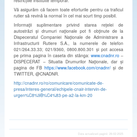
restricțiile instituite temporar.
Vă asigurăm că facem toate eforturile pentru ca traficul
rutier să revină la normal în cel mai scurt timp posibil.
Informaţii suplimentare privind starea reţelei de
autostrăzi și drumuri naţionale pot fi obţinute de la
Dispeceratul Companiei Naţionale de Administrare a
Infrastructurii Rutiere S.A., la numerele de telefon
021/264.33.33; 021/9360, 0800.800.301 și pot accesa
pe prima pagina în caseta din stânga:
www.cnadnr.ro
–
DISPECERAT – Situatia Drumurilor Naţionale, dar și
pagina de FB
https://www.facebook.com/cnadnr/
și de
TWITTER, @CNADNR.
http://cnadnr.ro/ro/comunicare/comunicate-de-
presa/interes-general/echipele-cnair-intervin-de-
urgen%C8%9B%C4%83-pe-a2-la-km-20
Data actualizarii paginii: 26-02-2025