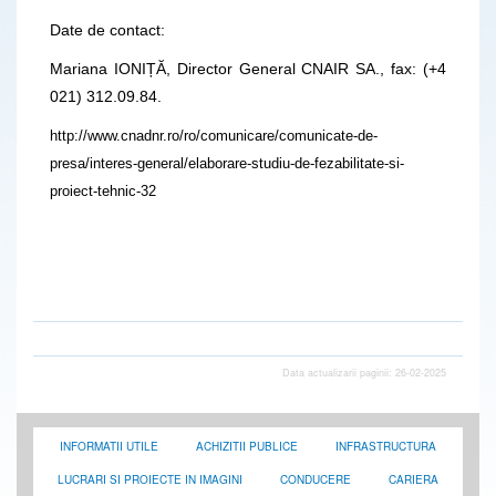
Date de contact:
Mariana IONIȚĂ, Director General CNAIR SA., fax: (+4
021) 312.09.84.
http://www.cnadnr.ro/ro/comunicare/comunicate-de-
presa/interes-general/elaborare-studiu-de-fezabilitate-si-
proiect-tehnic-32
Data actualizarii paginii: 26-02-2025
INFORMATII UTILE
ACHIZITII PUBLICE
INFRASTRUCTURA
LUCRARI SI PROIECTE IN IMAGINI
CONDUCERE
CARIERA