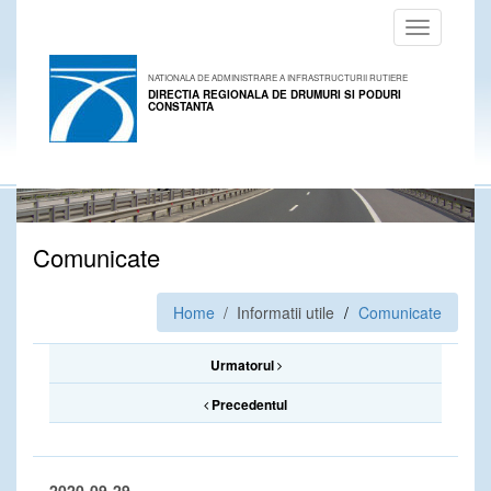
Toggle
navigation
NATIONALA DE ADMINISTRARE A INFRASTRUCTURII RUTIERE
DIRECTIA REGIONALA DE DRUMURI SI PODURI
CONSTANTA
Comunicate
Home
/ Informatii utile
Comunicate
Urmatorul
Precedentul
2020-09-29