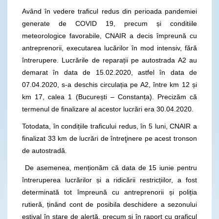
Având în vedere traficul redus din perioada pandemiei
generate de COVID 19, precum și conditiile
meteorologice favorabile, CNAIR a decis împreună cu
antreprenorii, executarea lucărilor în mod intensiv, fără
întrerupere. Lucrările de reparații pe autostrada A2 au
demarat în data de 15.02.2020, astfel în data de
07.04.2020, s-a deschis circulația pe A2, între km 12 și
km 17, calea 1 (București – Constanța). Precizăm că
termenul de finalizare al acestor lucrări era 30.04.2020.
Totodata, în condițiile traficului redus, în 5 luni, CNAIR a
finalizat 33 km de lucrări de întreţinere pe acest tronson
de autostradă.
De asemenea, menționăm că data de 15 iunie pentru
întreruperea lucrărilor și a ridicării restricțiilor, a fost
determinată tot împreună cu antreprenorii și poliția
rutieră, ținând cont de posibila deschidere a sezonului
estival în stare de alertă, precum și în raport cu graficul