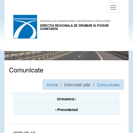
Toggle
navigation
NATIONALA DE ADMINISTRARE A INFRASTRUCTURII RUTIERE
DIRECTIA REGIONALA DE DRUMURI SI PODURI
CONSTANTA
Comunicate
Home
/ Informatii utile
Comunicate
Urmatorul
Precedentul
2020-06-10