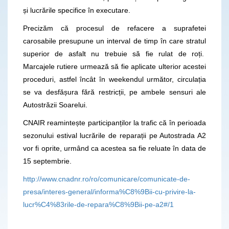
și lucrările specifice în executare.
Precizăm că procesul de refacere a suprafetei
carosabile presupune un interval de timp în care stratul
superior de asfalt nu trebuie să fie rulat de roți.
Marcajele rutiere urmează să fie aplicate ulterior acestei
proceduri, astfel încât în weekendul următor, circulația
se va desfășura fără restricții, pe ambele sensuri ale
Autostrăzii Soarelui.
CNAIR reamintește participanților la trafic că în perioada
sezonului estival lucrările de reparații pe Autostrada A2
vor fi oprite, urmând ca acestea sa fie reluate în data de
15 septembrie.
http://www.cnadnr.ro/ro/comunicare/comunicate-de-
presa/interes-general/informa%C8%9Bii-cu-privire-la-
lucr%C4%83rile-de-repara%C8%9Bii-pe-a2#/1