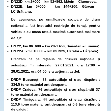
DN22D, km 2+000 – km 52+862, Măcin – Ciucurova;
DN22E, km 0+000 – km 144+200, Gârvan –
I.C.Brătianu.
De asemenea, pe următoarele sectoare de drum
național a fost
instituită restricție de tonaj, pentru
vehicule cu masa totală maximă autorizată mai mare
de 7,5:
DN 22, km 86+600 – km 287+456, Smârdan – Lumina;
DN 22A, km 0+0000 – km 85+925, Cataloi – Hârșova;
Precizăm că pe rețeaua de drumuri naționale și
autostrăzi,
în intervalul 27.01.2021
,
ora 17:00 –
28.01.2021, ora 04:00, s-a acționat astfel:
DRDP București: 88 autoutilaje și s-au răspândit
334,5 tone material antiderapant;
DRDP Craiova: 76 autoutilaje și s-au răspândit 37
tone material antiderapant;
DRDP Timișoara: 44 autoutilaje și s-au răspândit
113,6 tone material antiderapant și 0.6 tone clorură
de calciu;