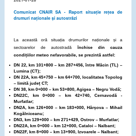
Comunicat CNAIR SA - Raport situație rețea de
drumuri naționale și autostrăzi
La această oră situația drumurilor naționale și a
sectoarelor de autostradă
închise din cauza
condițiilor meteo nefavorabile, se prezintă astfel:
DN 22, km 101+800 – km 287+456, între Măcin (TL) –
Lumina (CT);
DN 22A, km 45+750 – km 64+700, localitatea Topolog
– limită județ CT;
DN 38, km 0+000 – km 53+800, Agigea – Negru Vodă;
DN22C, km 0+000 – km 42+740, Cernavodă -
Murfatlar;
DN2A, km 126+000 – km 183+000, Hârșova – Mihail
Kogălniceanu;
DN3, km 129+000 – km 271+429, Ostrov – Murfatlar;
DN22A, km 0+000 – km 12+000, Cataloi – Nalbant;
DN22F, km 8+000 – km 13+900, Izvoarele – Nalbant;