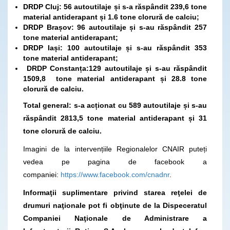
DRDP Cluj: 56 autoutilaje și s-a răspândit 239,6 tone
material antiderapant și 1.6 tone clorură de calciu;
DRDP Brașov: 96 autoutilaje și s-au răspândit 257
tone material antiderapant;
DRDP Iași: 100 autoutilaje și s-au răspândit 353
tone material antiderapant;
DRDP Constanța:129 autoutilaje și s-au răspândit
1509,8 tone material antiderapant și 28.8 tone
clorură de calciu.
Total general: s-a acționat cu 589 autoutilaje și s-au
răspândit 2813,5 tone material antiderapant și 31
tone clorură de calciu.
Imagini de la intervențiile Regionalelor CNAIR puteți
vedea pe pagina de facebook a
companiei:
https://www.facebook.com/cnadnr
.
Informaţii suplimentare privind starea reţelei de
drumuri naţionale pot fi obţinute de la Dispeceratul
Companiei Naţionale de Administrare a