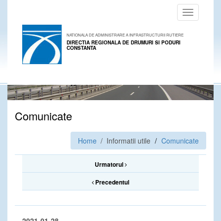
Toggle
navigation
NATIONALA DE ADMINISTRARE A INFRASTRUCTURII RUTIERE
DIRECTIA REGIONALA DE DRUMURI SI PODURI
CONSTANTA
Comunicate
Home
/ Informatii utile
Comunicate
Urmatorul
Precedentul
2021-01-28