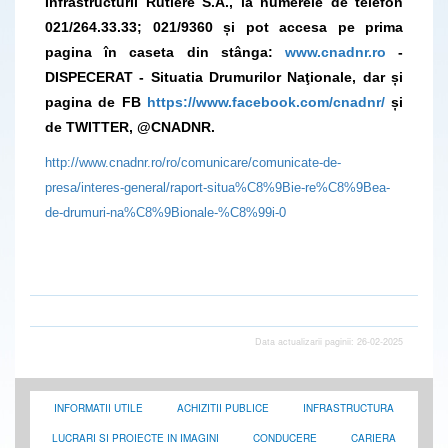
Infrastructurii Rutiere S.A., la numerele de telefon
021/264.33.33; 021/9360 și pot accesa pe prima
pagina în caseta din stânga:
www.cnadnr.ro
-
DISPECERAT - Situatia Drumurilor Naţionale, dar și
pagina de FB
https://www.facebook.com/cnadnr/
și
de TWITTER, @CNADNR.
http://www.cnadnr.ro/ro/comunicare/comunicate-de-
presa/interes-general/raport-situa%C8%9Bie-re%C8%9Bea-
de-drumuri-na%C8%9Bionale-%C8%99i-0
Data actualizarii paginii: 26-02-2025
INFORMATII UTILE
ACHIZITII PUBLICE
INFRASTRUCTURA
LUCRARI SI PROIECTE IN IMAGINI
CONDUCERE
CARIERA