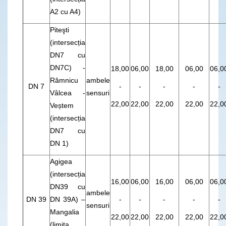
A2 cu A4)
Piteşti
(intersecția
DN7 cu
DN7C) -
18,00
06,00
18,00
06,00
06,0
Râmnicu
ambele
DN 7
-
-
-
-
-
Vâlcea -
sensuri
22,00
22,00
22,00
22,00
22,0
Veștem
(intersecția
DN7 cu
DN 1)
Agigea
(intersecția
16,00
06,00
16,00
06,00
06,0
DN39 cu
ambele
DN 39
DN 39A) –
-
-
-
-
-
sensuri
Mangalia
22,00
22,00
22,00
22,00
22,0
(limita