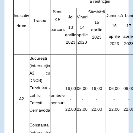
a restricției
Sens
Sâmbătă
Indicativ
Duminică
Luni
Joi
Vineri
de
Traseu
15
drum
16
17
13
14
parcurs
aprilie
aprilie
aprilie
aprilie
aprili
2023
2023
2023
2023
202
Bucureşti
(intersecția
A2 cu
DNCB) –
Fundulea -
16,00
06,00
16,00
06,00
06,0
Lehliu -
ambele
A2
-
-
-
-
-
Fetești -
sensuri
22,00
22,00
22,00
22,00
22,0
Cernavodă
-
Constanța
(intersecția