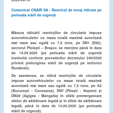
Comunicat CNAIR SA - Restricții de tonaj ridicate pe
perioada stării de urgență
Măsura ridicării
r
estricțiilor de circulatie impuse
autovehiculelor cu masa totală maximă autorizată
mai mare sau egală cu 7,5 tone, pe
DN1 (E60),
sectorul Ploiești – Brașov, se menține până în data
de 14.05.2020 (pe perioada stării de urgență
instituită conform prevederilor decretului 240/2020
privind prelungirea stării de urgență pe teritoriul
României).
De asemenea, se ridică restricțiile de circulatie
impuse autovehiculelor cu masa totală maximă
autorizată mai mare sau egală cu 7,5 tone, pe A2
(București - Constanța), DN7 (P
itești - Veștem) și
DN39 (Agigea - Mangalia) în zilele premergatoare
zilelor de sărbătoare legală și în zilele de sărbătoare
legală, până în data de 14.05.2020 (pe perioada
stării de urgență).