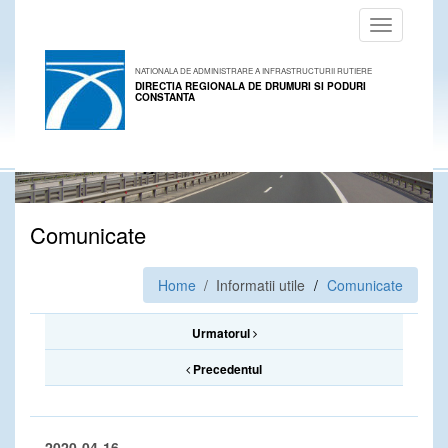
Toggle
navigation
NATIONALA DE ADMINISTRARE A INFRASTRUCTURII RUTIERE
DIRECTIA REGIONALA DE DRUMURI SI PODURI
CONSTANTA
Comunicate
Home
/ Informatii utile
Comunicate
Urmatorul
Precedentul
2020-04-16