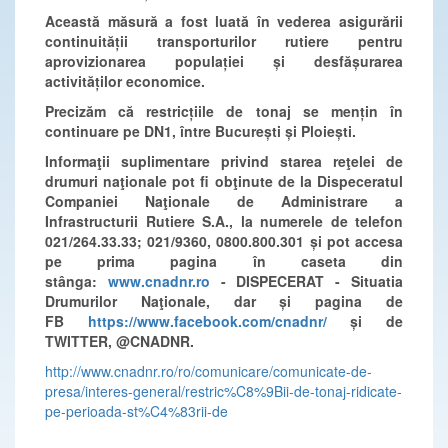
Această măsură a fost luată în vederea asigurării
continuității transporturilor rutiere pentru
aprovizionarea populației și desfășurarea
activităților economice.
Precizăm că restricțiile de tonaj se mențin în
continuare pe DN1, între București și Ploiești.
Informaţii suplimentare privind starea reţelei de
drumuri naţionale pot fi obţinute de la Dispeceratul
Companiei Naţionale de Administrare a
Infrastructurii Rutiere S.A., la numerele de telefon
021/264.33.33; 021/9360, 0800.800.301 și pot accesa
pe prima pagina în caseta din
stânga:
www.cnadnr.ro
- DISPECERAT - Situatia
Drumurilor Naţionale, dar și pagina de
FB
https://www.facebook.com/cnadnr/
și de
TWITTER, @CNADNR.
http://www.cnadnr.ro/ro/comunicare/comunicate-de-
presa/interes-general/restric%C8%9Bii-de-tonaj-ridicate-
pe-perioada-st%C4%83rii-de