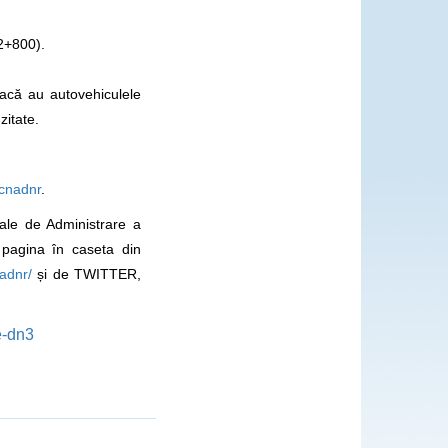
42+800).
dacă au autovehiculele
zitate.
cnadnr
.
nale de Administrare a
 pagina în caseta din
adnr/
și de TWITTER,
e-dn3