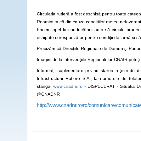
Circulația rutieră a fost deschisă pentru toate cat
Reamintim că din cauza condițiilor meteo nefavorabile
Facem apel la conducătorii auto să circule prudent
echipate corespunzător pentru condiții de iarnă și să s
Precizăm că Direcțiile Regionale de Dumuri și Poduri
Imagini de la intervențiile Regionalelor CNAIR pute
Informaţii suplimentare privind starea reţelei de 
Infrastructurii Rutiere S.A., la numerele de tel
stânga:
www.cnadnr.ro
- DISPECERAT - Situatia Dr
@CNADNR
http://www.cnadnr.ro/ro/comunicare/comunicate