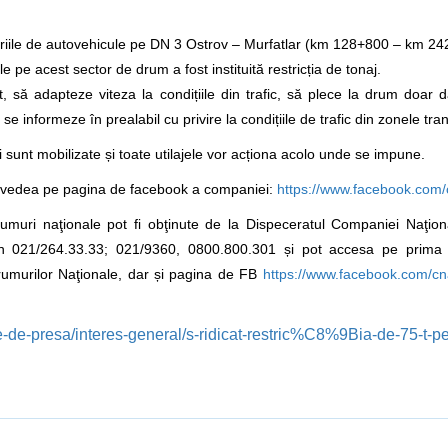
egoriile de autovehicule pe DN 3 Ostrov – Murfatlar (km 128+800 – km 2
 pe acest sector de drum a fost instituită restricția de tonaj.
, să adapteze viteza la condițiile din trafic, să plece la drum doar 
e informeze în prealabil cu privire la condițiile de trafic din zonele tran
 sunt mobilizate și toate utilajele vor acționa acolo unde se impune.
ți vedea pe pagina de facebook a companiei:
https://www.facebook.com/
drumuri naţionale pot fi obţinute de la Dispeceratul Companiei Naţio
efon 021/264.33.33; 021/9360, 0800.800.301 și pot accesa pe prima
umurilor Naţionale, dar și pagina de FB
https://www.facebook.com/cn
-de-presa/interes-general/s-ridicat-restric%C8%9Bia-de-75-t-p