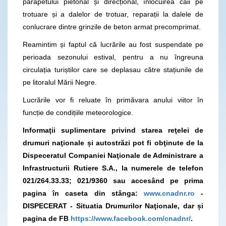
parapetului pietonal și direcțional, înlocuirea căii pe
trotuare și a dalelor de trotuar, reparații la dalele de
conlucrare dintre grinzile de beton armat precomprimat.
Reamintim și faptul că lucrările au fost suspendate pe
perioada sezonului estival, pentru a nu îngreuna
circulația turiștilor care se deplasau către stațiunile de
pe litoralul Mării Negre.
Lucrările vor fi reluate în primăvara anului viitor în
funcție de condițiile meteorologice.
Informaţii suplimentare privind starea reţelei de
drumuri naţionale și autostrăzi pot fi obţinute de la
Dispeceratul Companiei Naţionale de Administrare a
Infrastructurii Rutiere S.A., la numerele de telefon
021/264.33.33; 021/9360 sau accesând pe prima
pagina în caseta din stânga:
www.cnadnr.ro
-
DISPECERAT - Situatia Drumurilor Naţionale, dar și
pagina de FB
https://www.facebook.com/cnadnr/
.