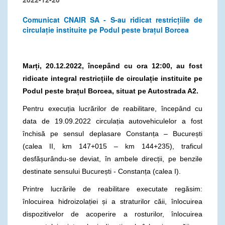
Comunicat CNAIR SA - S-au ridicat restricțiile de
circulație instituite pe Podul peste brațul Borcea
Marți, 20.12.2022, începând cu ora 12:00, au fost
ridicate integral restricțiile de circulație
instituite pe
Podul peste brațul Borcea
, situat pe Autostrada A2.
Pentru execuția lucrărilor de reabilitare, începând cu
data de 19.09.2022 circulația autovehiculelor a fost
închisă pe sensul deplasare Constanța – București
(calea II, km 147+015 – km 144+235), traficul
desfășurându-se deviat, în ambele direcții, pe benzile
destinate sensului București - Constanța (calea I).
Printre lucrările de reabilitare executate regăsim:
înlocuirea hidroizolației și a straturilor căii, înlocuirea
dispozitivelor de acoperire a rosturilor, înlocuirea