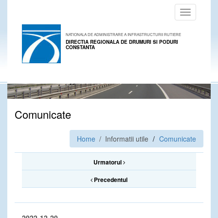
Toggle
navigation
NATIONALA DE ADMINISTRARE A INFRASTRUCTURII RUTIERE
DIRECTIA REGIONALA DE DRUMURI SI PODURI
CONSTANTA
Comunicate
Home
/ Informatii utile
Comunicate
Urmatorul
Precedentul
2022-12-20