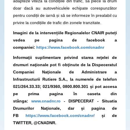
adapteze viteza la condițiile din trafic, să plece la drum
doar dacă au autovehiculele echipate corespunzător
pentru condiții de iarnă și să se informeze în prealabil cu
privire la condițiile de trafic din zonele tranzitate.
Imagini de la intervențiile Regionalelor CNAIR puteți
vedea pe pagina de facebook a
companiei:
https://www.facebook.com/cnadnr
Informaţii suplimentare privind starea reţelei de
drumuri naţionale pot fi obţinute de la Dispeceratul
Companiei Naţionale de Administrare a
Infrastructurii Rutiere S.A., la numerele de telefon
021/264.33.33; 021/9360, 0800.800.301 și pot accesa
pe prima pagina în caseta din
stânga:
www.cnadnr.ro
- DISPECERAT - Situatia
Drumurilor Naţionale, dar și pagina de
FB
https://www.facebook.com/cnadnr/
și de
TWITTER, @CNADNR.