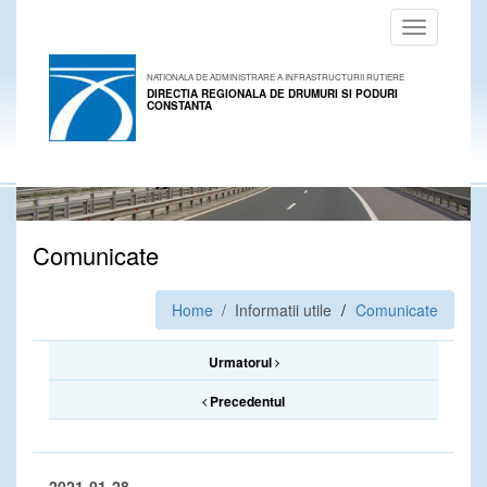
Toggle
navigation
NATIONALA DE ADMINISTRARE A INFRASTRUCTURII RUTIERE
DIRECTIA REGIONALA DE DRUMURI SI PODURI
CONSTANTA
Comunicate
Home
/ Informatii utile
Comunicate
Urmatorul
Precedentul
2021-01-28