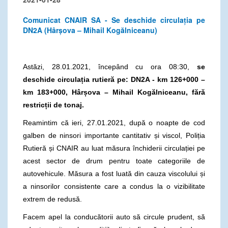
Comunicat CNAIR SA - Se deschide circulația pe
DN2A (Hârșova – Mihail Kogălniceanu)
Astăzi, 28.01.2021, începând cu ora 08:30,
se
deschide circulația rutieră pe: DN2A -
km 126+000 –
km 183+000, Hârșova – Mihail Kogălniceanu, fără
restricții de tonaj.
Reamintim că ieri, 27.01.2021, după o noapte de cod
galben de ninsori importante cantitativ și viscol, Poliția
Rutieră și CNAIR au luat măsura închiderii circulației pe
acest sector de drum pentru toate categoriile de
autovehicule. Măsura a fost luată din cauza viscolului și
a ninsorilor consistente care a condus la o vizibilitate
extrem de redusă.
Facem apel la conducătorii auto să circule prudent, să