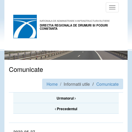
Toggle
navigation
NATIONALA DE ADMINISTRARE A INFRASTRUCTURII RUTIERE
DIRECTIA REGIONALA DE DRUMURI SI PODURI
CONSTANTA
Comunicate
Home
/ Informatii utile
Comunicate
Urmatorul
Precedentul
2022-05-27