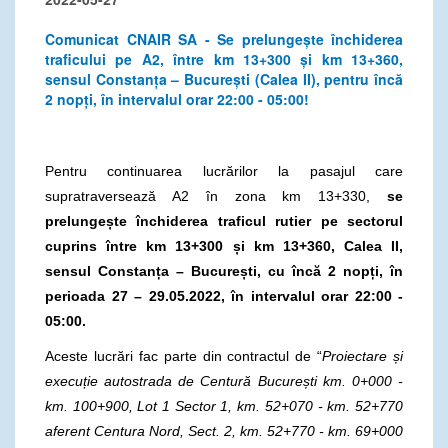
Comunicat CNAIR SA - Se prelungește închiderea
traficului pe A2, între km 13+300 și km 13+360,
sensul Constanța – București (Calea II), pentru încă
2 nopți, în intervalul orar 22:00 - 05:00!
Pentru continuarea lucrărilor la pasajul care
supratraversează A2 în zona km 13+330,
se
prelungește închiderea traficul rutier pe sectorul
cuprins între km 13+300 și km 13+360, Calea II,
sensul
Constanța – București, cu încă 2 nopți,
în
perioada 27 – 29.05.2022, în intervalul orar
22:00 -
05:00.
Aceste lucrări fac parte din contractul de “
Proiectare și
execuție autostrada de Centură București km. 0+000 -
km. 100+900, Lot 1 Sector 1, km. 52+070 - km. 52+770
aferent Centura Nord, Sect. 2, km. 52+770 - km. 69+000