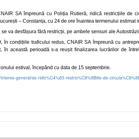
IR SA împreună cu Poliția Rutieră, ridică restricțiile de circ
București – Constanța, cu 24 de ore înaintea termenului estimat in
ia se va desfășura fără restricții, pe ambele sensuri ale Autostrăzi
n condițiile traficului redus, CNAIR SA împreună cu antrepren
ât, în această perioadă s-a reușit finalizarea lucrărilor de înt
sezonului estival, începând cu data de 15 septembrie.
a/interes-general/se-ridic%C4%83-restric%C8%9Biile-de-circula%C8%9