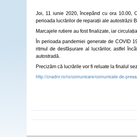
Joi, 11 iunie 2020, începând cu ora 10.00, CNA
perioada lucrărilor de reparații ale autostrăzii 
Marcajele rutiere au fost finalizate, iar circulaț
În perioada pandemiei generate de COVID 19, î
ritmul de desfășurare al lucrărilor,
a
stfel înc
autostradă.
Precizăm că lucrările vor fi reluate la finalul 
http://cnadnr.ro/ro/comunicare/comunicate-de-pres