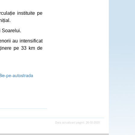
ulație instituite pe
ițial.
i Soarelui.
orii au intensificat
reținere pe 33 km de
Bie-pe-autostrada
Data actualizarii paginii: 26-02-2025