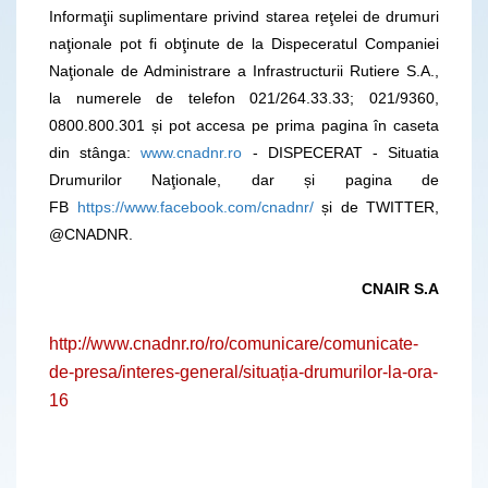
Informaţii suplimentare privind starea reţelei de drumuri
naţionale pot fi obţinute de la Dispeceratul Companiei
Naţionale de Administrare a Infrastructurii Rutiere S.A.,
la numerele de telefon 021/264.33.33; 021/9360,
0800.800.301 și pot accesa pe prima pagina în caseta
din stânga:
www.cnadnr.ro
- DISPECERAT - Situatia
Drumurilor Naţionale, dar și pagina de
FB
https://www.facebook.com/cnadnr/
și de TWITTER,
@CNADNR.
CNAIR S.A
http://www.cnadnr.ro/ro/comunicare/comunicate-
de-presa/interes-general/situația-drumurilor-la-ora-
16