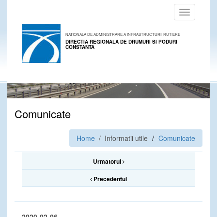
Toggle
navigation
NATIONALA DE ADMINISTRARE A INFRASTRUCTURII RUTIERE
DIRECTIA REGIONALA DE DRUMURI SI PODURI
CONSTANTA
Comunicate
Home
/ Informatii utile
Comunicate
Urmatorul
Precedentul
2020-02-06