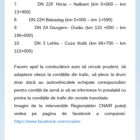
7. DN 22F Horia – Nalbant (km 0+000 – km
13+900)
8. DN 22H Babadag (km 0+000 – km 1+590)
9. DN 2A Giurgeni– Ovidiu (km 110 +000 – km
196+000)
10. DN 3 Lehliu - Cuza Vodă (km 66+700 – km
110+000)
Facem apel la conducătorii auto să circule prudent, să
adapteze viteza la condițiile din trafic, să plece la drum
doar dacă au autovehiculele echipate corespunzător
pentru condiții de iarnă și să se informeze în prealabil cu
privire la condițiile de trafic din zonele tranzitate.
Imagini de la intervențiile Regionalelor CNAIR puteți
vedea pe pagina de facebook a companiei:
https://www.facebook.com/cnadnr
.