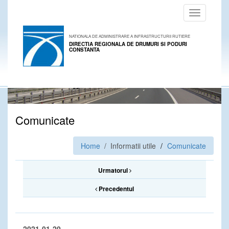
Toggle
navigation
NATIONALA DE ADMINISTRARE A INFRASTRUCTURII RUTIERE
DIRECTIA REGIONALA DE DRUMURI SI PODURI
CONSTANTA
Comunicate
Home
/ Informatii utile
Comunicate
Urmatorul
Precedentul
2021-01-20