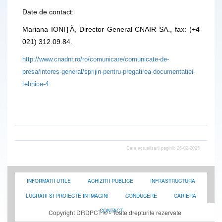
Date de contact:
Mariana IONIȚĂ, Director General CNAIR SA., fax: (+4
021) 312.09.84.
http://www.cnadnr.ro/ro/comunicare/comunicate-de-
presa/interes-general/sprijin-pentru-pregatirea-documentatiei-
tehnice-4
Data actualizarii paginii: 26-02-2025
INFORMATII UTILE
ACHIZITII PUBLICE
INFRASTRUCTURA
LUCRARI SI PROIECTE IN IMAGINI
CONDUCERE
CARIERA
CONTACT
Copyright DRDPCT © - Toate drepturile rezervate