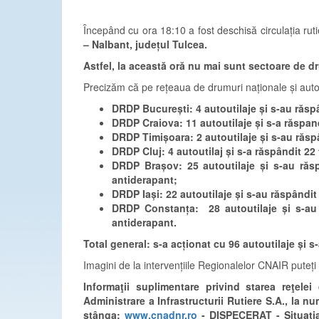
Începând cu ora 18:10 a fost deschisă circulația rut
– Nalbant, județul Tulcea.
Astfel, la această oră nu mai sunt sectoare de d
Precizăm că pe rețeaua de drumuri naționale și auto
DRDP București: 4 autoutilaje și s-au răsp
DRDP Craiova: 11 autoutilaje și s-a răspand
DRDP Timișoara: 2 autoutilaje și s-au răsp
DRDP Cluj: 4 autoutilaj și s-a răspândit 22
DRDP Brașov: 25 autoutilaje și s-au răsp
antiderapant;
DRDP Iași: 22 autoutilaje și s-au răspândit
DRDP Constanța: 28 autoutilaje și s-au 
antiderapant.
Total general: s-a acționat cu 96 autoutilaje și s
Imagini de la intervențiile Regionalelor CNAIR pute
Informaţii suplimentare privind starea reţel
Administrare a Infrastructurii Rutiere S.A., la 
stânga:
www.cnadnr.ro
- DISPECERAT - Situatia