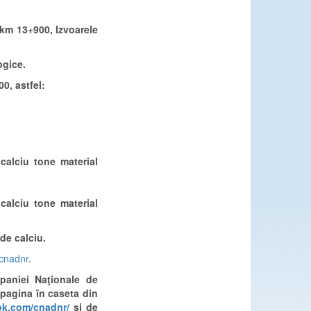
km 13+900, Izvoarele
ogice.
00, astfel:
calciu tone material
calciu tone material
de calciu.
cnadnr
.
mpaniei Naţionale de
 pagina în caseta din
ok.com/cnadnr/
și de