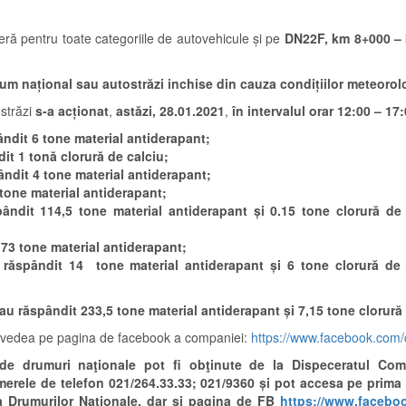
ieră pentru toate categoriile de autovehicule și pe
DN22F, km 8+000 – 
rum național sau autostrăzi inchise din cauza condițiilor meteorol
străzi
s-a acționat
,
astăzi,
28.01.2021
,
în intervalul orar 12:00 – 17:
ândit 6 tone material antiderapant;
it 1 tonă clorură de calciu;
ândit 4 tone material antiderapant;
 tone material antiderapant;
ândit 114,5 tone material antiderapant și 0.15 tone clorură de 
 73 tone material antiderapant;
răspândit 14 tone material antiderapant și 6 tone clorură de 
-au răspândit 233,5 tone material antiderapant și 7,15 tone clorură 
ți vedea pe pagina de facebook a companiei:
https://www.facebook.com/
ei de drumuri naţionale pot fi obţinute de la Dispeceratul Co
numerele de telefon 021/264.33.33; 021/9360 și pot accesa pe prima
 Drumurilor Naţionale, dar și pagina de FB
https://www.facebo