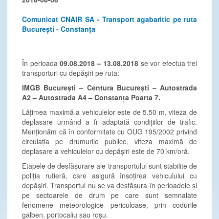
Comunicat CNAIR SA - Transport agabaritic pe ruta
București - Constanța
În perioada
09.08.2018 – 13.08.2018
se vor efectua trei
transporturi cu depășiri pe ruta:
IMGB București – Centura București – Autostrada
A2 – Autostrada A4 – Constanța Poarta 7.
Lățimea maximă a vehiculelor este de 5.50 m, viteza de
deplasare urmând a fi adaptată condițiilor de trafic.
Menționăm că în conformitate cu OUG 195/2002 privind
circulația pe drumurile publice, viteza maximă de
deplasare a vehiculelor cu depășiri este de 70 km/oră.
Etapele de desfășurare ale transportului sunt stabilite de
poliția rutieră, care asigură însoțirea vehiculului cu
depășiri. Transportul nu se va desfășura în perioadele și
pe sectoarele de drum pe care sunt semnalate
fenomene meteorologice periculoase, prin codurile
galben, portocaliu sau roșu.