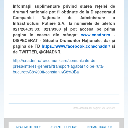
Informaţii suplimentare privind starea reţelei de
drumuri naţionale pot fi obţinute de la Dispeceratul
Companiei Naţionale de Administrare a
Infrastructurii Rutiere S.A., la numerele de telefon
021/264.33.33; 021/9360 și pot accesa pe prima
pagina în caseta din stânga:
www.cnadnr.ro
-
DISPECERAT - Situatia Drumurilor Naţionale, dar și
pagina de FB
https://www.facebook.com/cnadnr/
si
de TWITTER,
@CNADNR
.
http://cnadnr.ro/ro/comunicare/comunicate-de-
presa/interes-general/transport-agabaritic-pe-ruta-
bucure%C8%99ti-constan%C8%9Ba
Data actualizarii paginii: 26-02-2025
INFORMATII UTILE
ACHIZITII PUBLICE
INFRASTRUCTURA