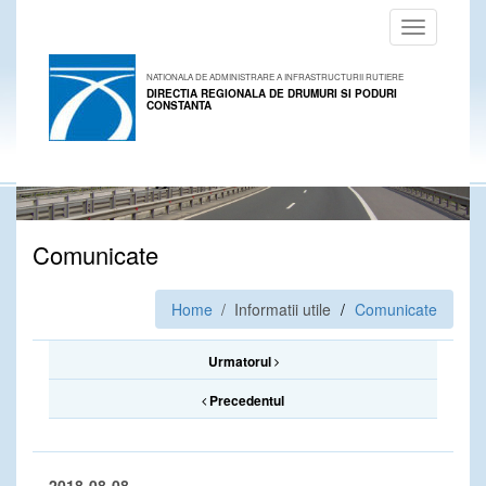
Toggle
navigation
NATIONALA DE ADMINISTRARE A INFRASTRUCTURII RUTIERE
DIRECTIA REGIONALA DE DRUMURI SI PODURI
CONSTANTA
Comunicate
Home
/ Informatii utile
Comunicate
Urmatorul
Precedentul
2018-08-08