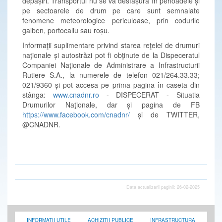
depășiri. Transportul nu se va desfășura în perioadele și
pe sectoarele de drum pe care sunt semnalate
fenomene meteorologice periculoase, prin codurile
galben, portocaliu sau roșu.
Informaţii suplimentare privind starea reţelei de drumuri
naţionale și autostrăzi pot fi obţinute de la Dispeceratul
Companiei Naţionale de Administrare a Infrastructurii
Rutiere S.A., la numerele de telefon 021/264.33.33;
021/9360 și pot accesa pe prima pagina în caseta din
stânga:
www.cnadnr.ro
- DISPECERAT - Situatia
Drumurilor Naţionale, dar și pagina de FB
https://www.facebook.com/cnadnr/
și de TWITTER,
@CNADNR.
Data actualizarii paginii: 26-02-2025
INFORMATII UTILE
ACHIZITII PUBLICE
INFRASTRUCTURA