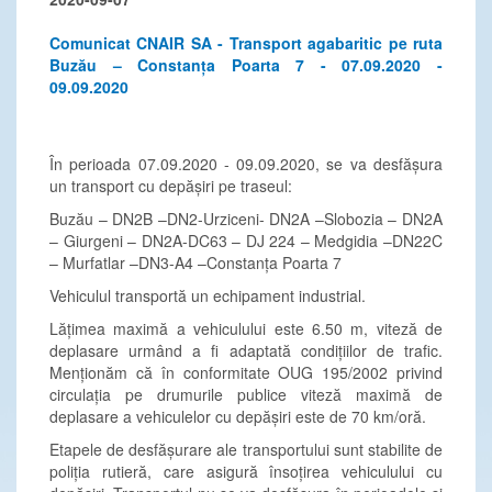
Comunicat CNAIR SA - Transport agabaritic pe ruta
Buzău – Constanța Poarta 7 - 07.09.2020 -
09.09.2020
În perioada 07.09.2020 - 09.09.2020, se va desfășura
un transport cu depășiri pe traseul:
Buzău – DN2B –DN2-Urziceni- DN2A –Slobozia – DN2A
– Giurgeni – DN2A-DC63 – DJ 224 – Medgidia –DN22C
– Murfatlar –DN3-A4 –Constanța Poarta 7
Vehiculul transportă un echipament industrial.
Lățimea maximă a vehiculului este 6.50 m, viteză de
deplasare urmând a fi adaptată condițiilor de trafic.
Menționăm că în conformitate OUG 195/2002 privind
circulația pe drumurile publice viteză maximă de
deplasare a vehiculelor cu depășiri este de 70 km/oră.
Etapele de desfășurare ale transportului sunt stabilite de
poliția rutieră, care asigură însoțirea vehiculului cu