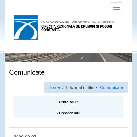
Toggle
navigation
NATIONALA DE ADMINISTRARE A INFRASTRUCTURII RUTIERE
DIRECTIA REGIONALA DE DRUMURI SI PODURI
CONSTANTA
Comunicate
Home
/ Informatii utile
Comunicate
Urmatorul
Precedentul
2020-09-07