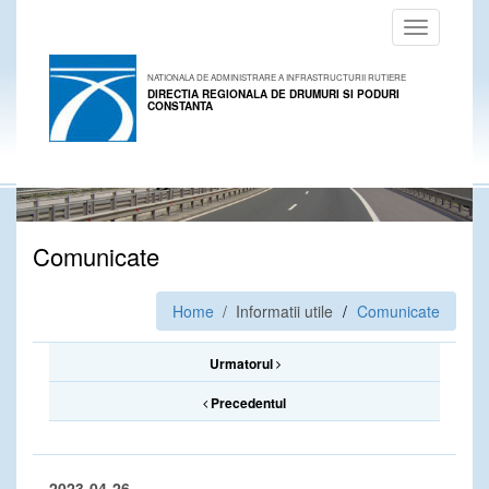
Toggle
navigation
NATIONALA DE ADMINISTRARE A INFRASTRUCTURII RUTIERE
DIRECTIA REGIONALA DE DRUMURI SI PODURI
CONSTANTA
Comunicate
Home
/ Informatii utile
Comunicate
Urmatorul
Precedentul
2023-04-26