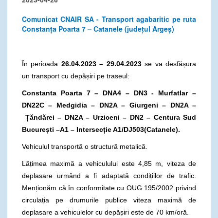
Comunicat CNAIR SA - Transport agabaritic pe ruta
Constanța Poarta 7 – Catanele (județul Argeș)
În perioada
26.04.2023 – 29.04.2023
se va desfășura
un transport cu depășiri pe traseul:
Constanta Poarta 7 – DNA4 – DN3 - Murfatlar –
DN22C – Medgidia – DN2A – Giurgeni – DN2A –
Ță
ndărei – DN2A – Urziceni – DN2 – Centura Sud
București –A1 – Intersecție A1/DJ503(Catanele).
Vehiculul transportă o structură metalică.
Lățimea maximă a vehiculului este 4,85 m, viteza de
deplasare urmând a fi adaptată condițiilor de trafic.
Menționăm că în conformitate cu OUG 195/2002 privind
circulația pe drumurile publice viteza maximă de
deplasare a vehiculelor cu depășiri este de 70 km/oră.