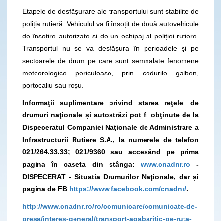
Etapele de desfășurare ale transportului sunt stabilite de
poliția rutieră. Vehiculul va fi însoțit de două autovehicule
de însoțire autorizate și de un echipaj al poliției rutiere.
Transportul nu se va desfășura în perioadele și pe
sectoarele de drum pe care sunt semnalate fenomene
meteorologice periculoase, prin codurile galben,
portocaliu sau roșu.
Informaţii suplimentare privind starea reţelei de
drumuri naţionale și autostrăzi pot fi obţinute de la
Dispeceratul Companiei Naţionale de Administrare a
Infrastructurii Rutiere S.A., la numerele de telefon
021/264.33.33; 021/9360
sau accesând pe prima
pagina în caseta din stânga:
www.cnadnr.ro
-
DISPECERAT - Situatia Drumurilor Naţionale, dar și
pagina
de FB
https://www.facebook.com/cnadnr/
.
http://www.cnadnr.ro/ro/comunicare/comunicate-de-
presa/interes-general/transport-agabaritic-pe-ruta-