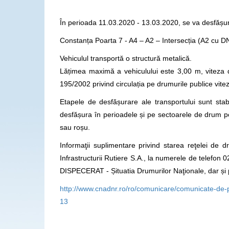
În perioada 11.03.2020 - 13.03.2020, se va desfășura
Constanța Poarta 7 - A4 – A2 – Intersecția (A2 cu
Vehiculul transportă o structură metalică.
Lățimea maximă a vehiculului este 3,00 m, viteza 
195/2002 privind circulația pe drumurile publice vit
Etapele de desfășurare ale transportului sunt stabi
desfășura în perioadele și pe sectoarele de drum p
sau roșu.
Informaţii suplimentare privind starea reţelei de 
Infrastructurii Rutiere S.A., la numerele de telefo
DISPECERAT - Șituatia Drumurilor Naţionale, dar ș
http://www.cnadnr.ro/ro/comunicare/comunicate-de
13