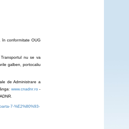
ca în conformitate OUG
i. Transportul nu se va
ile galben, portocaliu
nale de Administrare a
stânga:
www.cnadnr.ro
-
NADNR.
a-poarta-7-%E2%80%93-