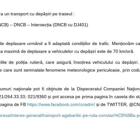
 un transport cu depășiri pe traseul :
 DNCB) – DNCB – Intersecția (DNCB cu DJ401)
de deplasare urmând a fi adaptată condițiilor de trafic. Menționăm 
eza maximă de deplasare a vehiculelor cu depășiri este de 70 km/oră.
lite de poliția rutieră, care asigură însoțirea vehiculului cu depășir
e care sunt semnalate fenomene meteorologice periculoase, prin codur
drumuri naţionale pot fi obţinute de la Dispeceratul Companiei Naţio
n 021/264.33.33; 021/9360 și pot accesa pe prima pagina în caseta din 
i pagina de FB
https://www.facebook.com/cnadnr/
și de TWITTER, @C
-presa/interes-general/transport-agabaritic-pe-ruta-constan%C8%9B