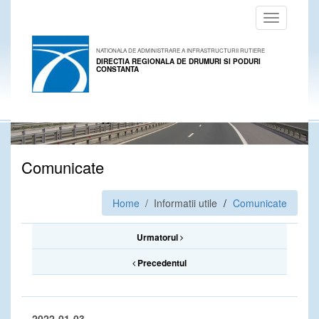
Toggle
navigation
NATIONALA DE ADMINISTRARE A INFRASTRUCTURII RUTIERE
DIRECTIA REGIONALA DE DRUMURI SI PODURI
CONSTANTA
Comunicate
Home
/ Informatii utile
Comunicate
Urmatorul
Precedentul
2022-01-03