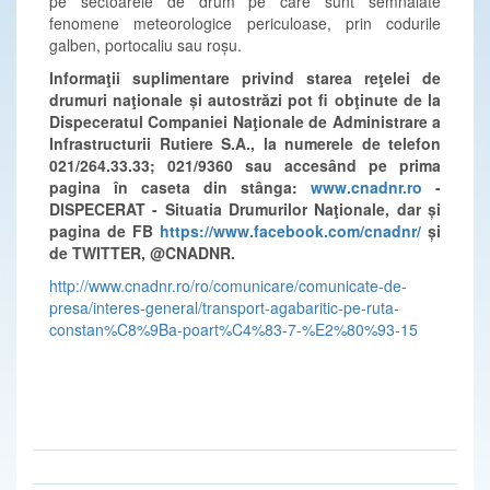
pe sectoarele de drum pe care sunt semnalate
fenomene meteorologice periculoase, prin codurile
galben, portocaliu sau roșu.
Informaţii suplimentare privind starea reţelei de
drumuri naţionale și autostrăzi pot fi obţinute de la
Dispeceratul Companiei Naţionale de Administrare a
Infrastructurii Rutiere S.A., la numerele de telefon
021/264.33.33; 021/9360
sau accesând
pe prima
pagina în caseta din stânga:
www.cnadnr.ro
-
DISPECERAT - Situatia Drumurilor Naţionale, dar și
pagina de FB
https://www.facebook.com/cnadnr/
și
de TWITTER, @CNADNR.
http://www.cnadnr.ro/ro/comunicare/comunicate-de-
presa/interes-general/transport-agabaritic-pe-ruta-
constan%C8%9Ba-poart%C4%83-7-%E2%80%93-15