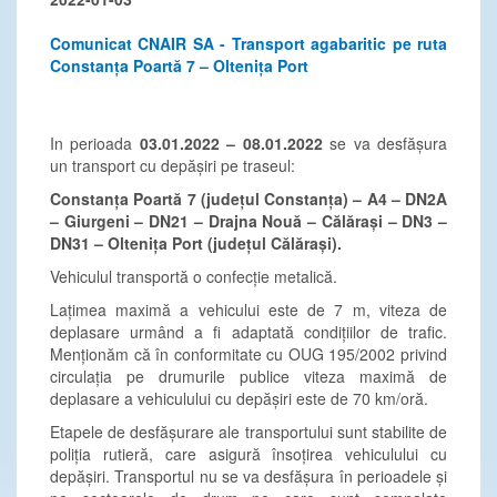
Comunicat CNAIR SA - Transport agabaritic pe ruta
Constanța Poartă 7 – Oltenița Port
In perioada
03.01.2022 – 08.01.2022
se va desfășura
un transport cu depășiri pe traseul:
Constanța Poartă 7 (județul Constanța) – A4 – DN2A
– Giurgeni – DN21 – Drajna Nouă – Călărași – DN3 –
DN31 – Oltenița Port (județul Călărași).
Vehiculul transportă o confecție metalică.
Lațimea maximă a vehicului este de 7 m, viteza de
deplasare urmând a fi adaptată condițiilor de trafic.
Menționăm că în conformitate cu OUG 195/2002 privind
circulația pe drumurile publice viteza maximă de
deplasare a vehiculului cu depășiri este de 70 km/oră.
Etapele de desfășurare ale transportului sunt stabilite de
poliția rutieră, care asigură însoțirea vehiculului cu
depășiri. Transportul nu se va desfășura în perioadele și