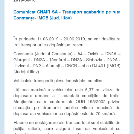
Comunicat CNAIR SA - Transport agabaritic pe ruta
Constanța- IMGB (Jud. Ilfov)
În perioada 11.06.2019 - 20.06.2019, se vor desfășura
trei transporturi cu depășiri pe traseul :
Constanța (Județul Constanța) - A4 - Ovidiu – DN2A –
Giurgeni - DN2A - Țăndărei – DN2A - Slobozia - DN2A -
Urziceni - DN2 – Afumați – DNCB –Int cu DJ 401 (IMGB)
(Județul Ilfov).
Vehiculele transportă piese industriale metalice.
Lățimea maximă a vehiculelor este 6,37 m, viteza de
deplasare urmând a fi adaptată condițiilor de trafic.
Menționăm ca în conformitate OUG 195/2002 privind
circulația pe drumurile publice viteza maximă de
deplasare a vehiculelor cu depășiri este de 70 km/oră.
Etapele de desfășurare ale transportului sunt stabilite de
poliția rutieră, care asigură însoțirea vehiculului cu