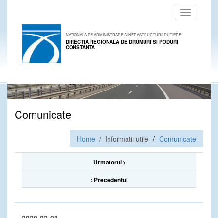
Toggle
navigation
NATIONALA DE ADMINISTRARE A INFRASTRUCTURII RUTIERE
DIRECTIA REGIONALA DE DRUMURI SI PODURI
CONSTANTA
Comunicate
Home
/ Informatii utile
Comunicate
Urmatorul
Precedentul
2020-02-04