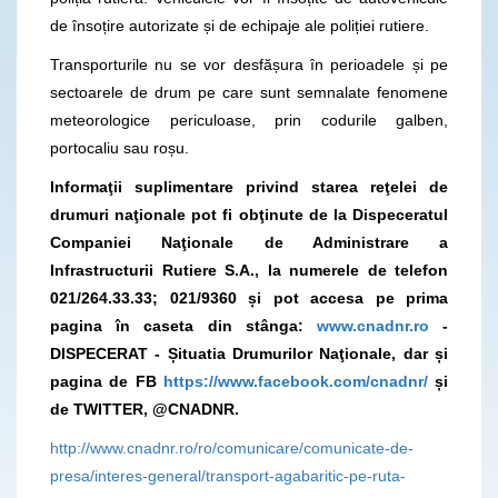
de însoțire autorizate și de echipaje ale poliției rutiere.
Transporturile nu se vor desfășura în perioadele și pe
sectoarele de drum pe care sunt semnalate fenomene
meteorologice periculoase, prin codurile galben,
portocaliu sau roșu.
Informaţii suplimentare privind starea reţelei de
drumuri naţionale pot fi obţinute de la Dispeceratul
Companiei Naţionale de Administrare a
Infrastructurii Rutiere S.A., la numerele de telefon
021/264.33.33; 021/9360 și pot accesa pe prima
pagina în caseta din stânga:
www.cnadnr.ro
-
DISPECERAT - Șituatia Drumurilor Naţionale, dar și
pagina de FB
https://www.facebook.com/cnadnr/
și
de TWITTER, @CNADNR.
http://www.cnadnr.ro/ro/comunicare/comunicate-de-
presa/interes-general/transport-agabaritic-pe-ruta-