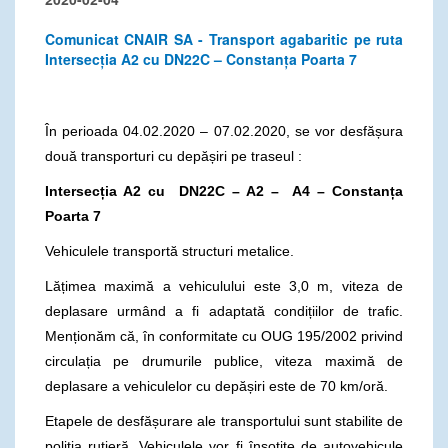
Comunicat CNAIR SA - Transport agabaritic pe ruta
Intersecția A2 cu DN22C – Constanța Poarta 7
În perioada 04.02.2020 – 07.02.2020, se vor desfășura
două transporturi cu depășiri pe traseul :
Intersecția A2 cu DN22C – A2 – A4 – Constanța
Poarta 7
Vehiculele transportă structuri metalice.
Lățimea maximă a vehiculului este 3,0 m, viteza de
deplasare urmând a fi adaptată condițiilor de trafic.
Menționăm că, în conformitate cu OUG 195/2002 privind
circulația pe drumurile publice, viteza maximă de
deplasare a vehiculelor cu depășiri este de 70 km/oră.
Etapele de desfășurare ale transportului sunt stabilite de
poliția rutieră. Vehiculele vor fi însoțite de autovehicule