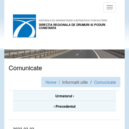
Toggle
navigation
NATIONALA DE ADMINISTRARE A INFRASTRUCTURII RUTIERE
DIRECTIA REGIONALA DE DRUMURI SI PODURI
CONSTANTA
Comunicate
Home
/ Informatii utile
Comunicate
Urmatorul
Precedentul
2023-03-03