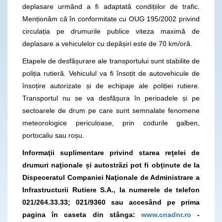
deplasare urmând a fi adaptată condițiilor de trafic.
Menționăm că în conformitate cu OUG 195/2002 privind
circulația pe drumurile publice viteza maximă de
deplasare a vehiculelor cu depășiri este de 70 km/oră.
Etapele de desfășurare ale transportului sunt stabilite de
poliția rutieră. Vehiculul va fi însoțit de autovehicule de
însoțire autorizate și de echipaje ale poliției rutiere.
Transportul nu se va desfășura în perioadele și pe
sectoarele de drum pe care sunt semnalate fenomene
meteorologice periculoase, prin codurile galben,
portocaliu sau roșu.
Informaţii suplimentare privind starea reţelei de
drumuri naţionale și autostrăzi pot fi obţinute de la
Dispeceratul Companiei Naţionale de Administrare a
Infrastructurii Rutiere S.A., la numerele de telefon
021/264.33.33; 021/9360
sau accesând pe prima
pagina în caseta din stânga:
www.cnadnr.ro
-