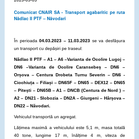
Comunicat CNAIR SA - Transport agabaritic pe ruta
Nădlac II PTF – Năvodari
În perioada
04.03.2023 – 11.03.2023
se va desfășura
un transport cu depășiri pe traseul:
Nădlac II PTF – A1 – A6 –Varianta de Ocolire Lugoj –
DN6 –Varianta de Ocolire Caransebeș – DN6 –
Orșova – Centura Drobeta Turnu Severin – DN6 -
Ciochiuța – Filiași – DN65F – DN65 – DEX12 – DN65
– Pitești – DN65B – A1 – DNCB (Centura de Nord ) –
A2 – DN21 - Slobozia – DN2A – Giurgeni – Hârșova –
DN22 – Năvodari.
Vehiculul transportă un agregat.
Lățimea maximă a vehiculului este 5,1 m, masa totală
40 tone, lungime 17 m, înălțime 4 m, viteza de