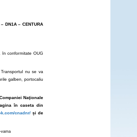
V – DN1A – CENTURA
ca în conformitate OUG
i. Transportul nu se va
ile galben, portocaliu
l Companiei Naţionale
pagina în caseta din
ok.com/cnadnr/
și de
3-vama