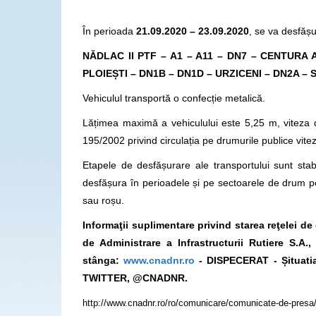
În perioada
21.09.2020 – 23.09.2020
, se va desfășu
NĂDLAC II PTF – A1 – A11 – DN7 – CENTURA
PLOIEȘTI – DN1B – DN1D – URZICENI – DN2A –
Vehiculul transportă o confecție metalică.
Lățimea maximă a vehiculului este 5,25 m, viteza 
195/2002 privind circulația pe drumurile publice vit
Etapele de desfășurare ale transportului sunt stabi
desfășura în perioadele și pe sectoarele de drum p
sau roșu.
Informaţii suplimentare privind starea reţelei d
de Administrare a Infrastructurii Rutiere S.A
stânga:
www.cnadnr.ro
- DISPECERAT - Șituatia
TWITTER, @CNADNR.
http://www.cnadnr.ro/ro/comunicare/comunicate-de-presa