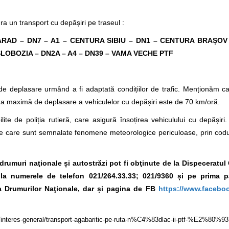
ra un transport cu depășiri pe traseul :
 ARAD – DN7 – A1 – CENTURA SIBIU – DN1 – CENTURA BRAȘO
 SLOBOZIA – DN2A – A4 – DN39 – VAMA VECHE PTF
de deplasare urmând a fi adaptată condițiilor de trafic. Menționăm 
eza maximă de deplasare a vehiculelor cu depășiri este de 70 km/oră.
lite de poliția rutieră, care asigură însoțirea vehiculului cu depășir
e care sunt semnalate fenomene meteorologice periculoase, prin codur
e drumuri naţionale și autostrăzi pot fi obţinute de la Dispeceratu
., la numerele de telefon 021/264.33.33; 021/9360 și pe prima 
 Drumurilor Naţionale, dar și pagina de FB
https://www.facebo
/interes-general/transport-agabaritic-pe-ruta-n%C4%83dlac-ii-ptf-%E2%80%9