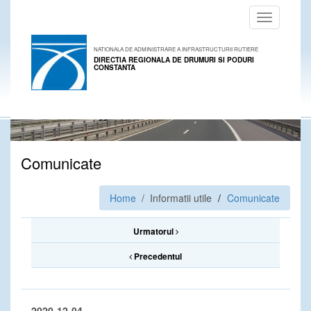
Toggle
navigation
NATIONALA DE ADMINISTRARE A INFRASTRUCTURII RUTIERE
DIRECTIA REGIONALA DE DRUMURI SI PODURI
CONSTANTA
Comunicate
Home
/ Informatii utile
Comunicate
Urmatorul
Precedentul
2020-12-04