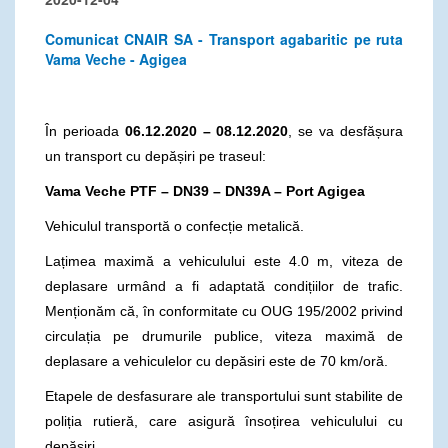
Comunicat CNAIR SA - Transport agabaritic pe ruta
Vama Veche - Agigea
În perioada
06.12.2020 – 08.12.2020
, se va desfășura
un transport cu depășiri pe traseul:
Vama Veche PTF – DN39 – DN39A – Port Agigea
Vehiculul transportă o confecție metalică.
Lațimea maximă a vehiculului este 4.0 m, viteza de
deplasare urmând a fi adaptată condițiilor de trafic.
Menționăm că, în conformitate cu OUG 195/2002 privind
circulația pe drumurile publice, viteza maximă de
deplasare a vehiculelor cu depăsiri este de 70 km/oră.
Etapele de desfasurare ale transportului sunt stabilite de
poliția rutieră, care asigură însoțirea vehiculului cu
depășiri.