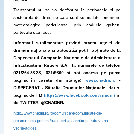
Transportul nu se va desfășura în perioadele și pe
sectoarele de drum pe care sunt semnalate fenomene
meteorologice periculoase, prin codurile galben,
portocaliu sau rosu.
Informaţii suplimentare privind starea reţelei de
drumuri naţionale și autostrăzi pot fi obţinute de la
Dispeceratul Companiei Naţionale de Administrare a
Infrastructurii Rutiere S.A., la numerele de telefon
021/264.33.33; 021/9360 și pot accesa pe prima
pagina în caseta din stânga:
www.cnadnr.ro
-
DISPECERAT - Situatia Drumurilor Naţionale, dar și
pagina de FB
https://www.facebook.com/cnadnr/
și
de TWITTER, @CNADNR.
http://www.cnadnr.ro/ro/comunicare/comunicate-de-
presa/interes-general/transport-agabaritic-pe-ruta-vama-
veche-agigea