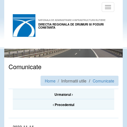
Toggle
navigation
NATIONALA DE ADMINISTRARE A INFRASTRUCTURII RUTIERE
DIRECTIA REGIONALA DE DRUMURI SI PODURI
CONSTANTA
Comunicate
Home
/ Informatii utile
Comunicate
Urmatorul
Precedentul
2022-11-14