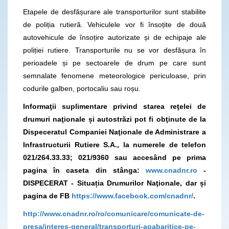
Etapele de desfășurare ale transporturilor sunt stabilite
de poliția rutieră. Vehiculele vor fi însoțite de două
autovehicule de însoțire autorizate și de echipaje ale
poliției rutiere. Transporturile nu se vor desfășura în
perioadele și pe sectoarele de drum pe care sunt
semnalate fenomene meteorologice periculoase, prin
codurile galben, portocaliu sau roșu.
Informaţii suplimentare privind starea reţelei de
drumuri naţionale și autostrăzi pot fi obţinute de la
Dispeceratul Companiei Naţionale de Administrare a
Infrastructurii Rutiere S.A., la numerele de telefon
021/264.33.33; 021/9360
sau accesând pe prima
pagina în caseta din stânga:
www.cnadnr.ro
-
DISPECERAT - Situația Drumurilor Naţionale, dar și
pagina de FB
https://www.facebook.com/cnadnr/
.
http://www.cnadnr.ro/ro/comunicare/comunicate-de-
presa/interes-general/transporturi-agabaritice-pe-