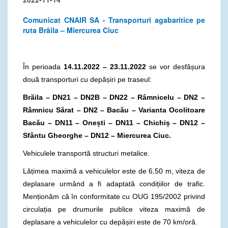
Comunicat CNAIR SA - Transporturi agabaritice pe
ruta Brăila – Miercurea Ciuc
În perioada
14.11.2022 – 23.11.2022
se vor desfășura
două transporturi cu depășiri pe traseul:
Brăila – DN21 – DN2B – DN22 – Râmnicelu – DN2 –
Râmnicu Sărat – DN2 – Bacău – Varianta Ocolitoare
Bacău – DN11 – Onești – DN11 – Chichiș – DN12 –
Sfântu Gheorghe – DN12 – Miercurea Ciuc.
Vehiculele transportă structuri metalice.
Lățimea maximă a vehiculelor este de 6,50 m, viteza de
deplasare urmând a fi adaptată condițiilor de trafic.
Menționăm că în conformitate cu OUG 195/2002 privind
circulația pe drumurile publice viteza maximă de
deplasare a vehiculelor cu depășiri este de 70 km/oră.