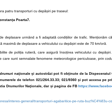
ra patru transporturi cu depășiri pe traseul:
Constanța Poarta7.
de deplasare urmând a fi adaptată condițiilor de trafic. Menționăm 
eză maximă de deplasare a vehiculului cu depășiri este de 70 km/oră.
ilite de poliția rutieră, care asigură însoțirea vehiculului cu depășir
e care sunt semnalate fenomene meteorologice periculoase, prin codur
e drumuri naţionale și autostrăzi pot fi obţinute de la Dispeceratu
la numerele de telefon 021/264.33.33; 021/9360 și pot accesa pe p
tia Drumurilor Naţionale, dar și pagina de FB
https://www.facebo
-presa/interes-general/transporturi-agabaritice-pe-ruta-buz%C4%83