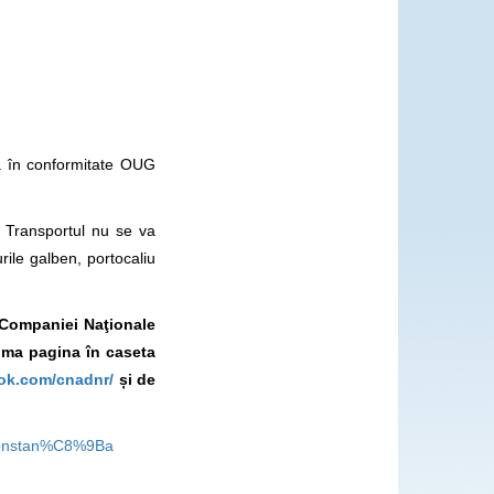
că în conformitate OUG
i. Transportul nu se va
ile galben, portocaliu
l Companiei Naţionale
rima pagina în caseta
ok.com/cnadnr/
și de
u-constan%C8%9Ba