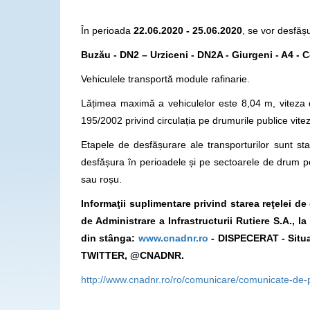
În perioada
22.06.2020 - 25.06.2020
, se vor desfășu
Buzău - DN2 – Urziceni - DN2A - Giurgeni - A4 - 
Vehiculele transportă module rafinarie.
Lățimea maximă a vehiculelor este 8,04 m, viteza 
195/2002 privind circulația pe drumurile publice vit
Etapele de desfășurare ale transporturilor sunt stab
desfășura în perioadele și pe sectoarele de drum p
sau roșu.
Informaţii suplimentare privind starea reţelei d
de Administrare a Infrastructurii Rutiere S.A., 
din stânga:
www.cnadnr.ro
- DISPECERAT - Situa
TWITTER, @CNADNR.
http://www.cnadnr.ro/ro/comunicare/comunicate-de