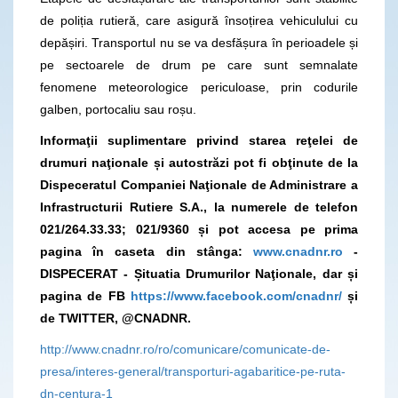
de poliția rutieră, care asigură însoțirea vehiculului cu
depășiri. Transportul nu se va desfășura în perioadele și
pe sectoarele de drum pe care sunt semnalate
fenomene meteorologice periculoase, prin codurile
galben, portocaliu sau roșu.
Informaţii suplimentare privind starea reţelei de
drumuri naţionale și autostrăzi pot fi obţinute de la
Dispeceratul Companiei Naţionale de Administrare a
Infrastructurii Rutiere S.A., la numerele de telefon
021/264.33.33; 021/9360 și pot accesa pe prima
pagina în caseta din stânga:
www.cnadnr.ro
-
DISPECERAT - Șituatia Drumurilor Naţionale, dar și
pagina de FB
https://www.facebook.com/cnadnr/
și
de TWITTER, @CNADNR.
http://www.cnadnr.ro/ro/comunicare/comunicate-de-
presa/interes-general/transporturi-agabaritice-pe-ruta-
dn-centura-1