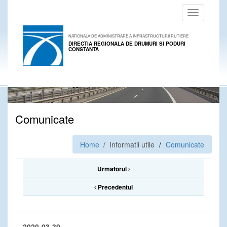
Toggle
navigation
NATIONALA DE ADMINISTRARE A INFRASTRUCTURII RUTIERE
DIRECTIA REGIONALA DE DRUMURI SI PODURI
CONSTANTA
Comunicate
Home
/ Informatii utile
Comunicate
Urmatorul
Precedentul
2020-03-30