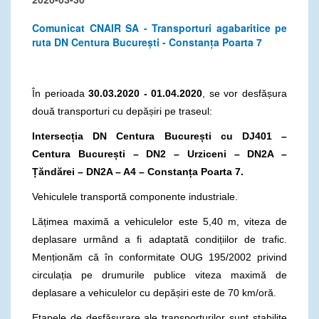
Comunicat CNAIR SA - Transporturi agabaritice pe
ruta DN Centura București - Constanța Poarta 7
În perioada
30.03.2020 - 01.04.2020
, se vor desfășura
două transporturi cu depășiri pe traseul:
Intersecția DN Centura București cu DJ401 –
Centura București – DN2 – Urziceni – DN2A –
Țăndărei – DN2A – A4 – Constanța Poarta 7.
Vehiculele transportă componente industriale.
Lățimea maximă a vehiculelor este 5,40 m, viteza de
deplasare urmând a fi adaptată condițiilor de trafic.
Menționăm că în conformitate OUG 195/2002 privind
circulația pe drumurile publice viteza maximă de
deplasare a vehiculelor cu depășiri este de 70 km/oră.
Etapele de desfășurare ale transporturilor sunt stabilite