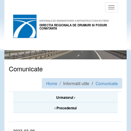
Toggle
navigation
NATIONALA DE ADMINISTRARE A INFRASTRUCTURII RUTIERE
DIRECTIA REGIONALA DE DRUMURI SI PODURI
CONSTANTA
Comunicate
Home
/ Informatii utile
Comunicate
Urmatorul
Precedentul
2023-03-09