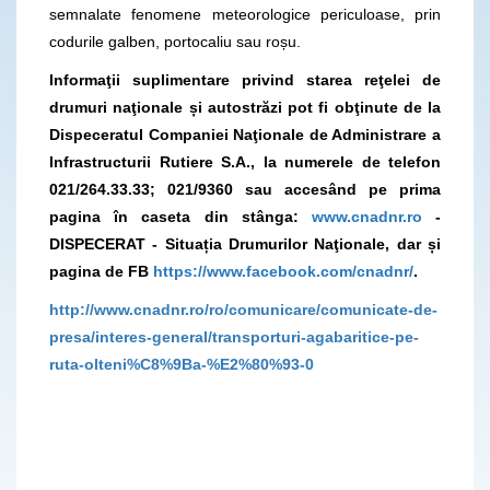
semnalate fenomene meteorologice periculoase, prin
codurile galben, portocaliu sau roșu.
Informaţii suplimentare privind starea reţelei de
drumuri naţionale și autostrăzi pot fi obţinute de la
Dispeceratul Companiei Naţionale de Administrare a
Infrastructurii Rutiere S.A., la numerele de telefon
021/264.33.33; 021/9360
sau accesând pe prima
pagina în caseta din stânga:
www.cnadnr.ro
-
DISPECERAT - Situația Drumurilor Naţionale, dar și
pagina de FB
https://www.facebook.com/cnadnr/
.
http://www.cnadnr.ro/ro/comunicare/comunicate-de-
presa/interes-general/transporturi-agabaritice-pe-
ruta-olteni%C8%9Ba-%E2%80%93-0