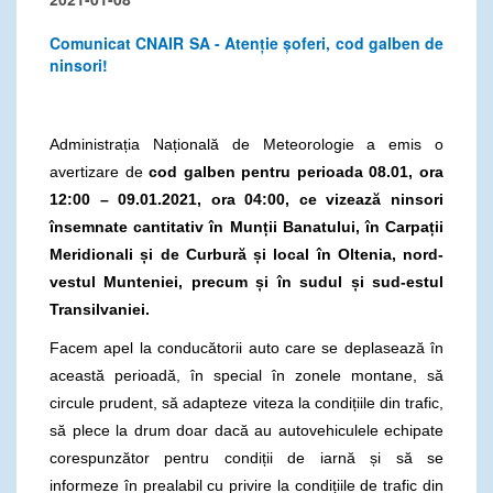
Comunicat CNAIR SA - Atenție șoferi, cod galben de
ninsori!
Administrația Națională de Meteorologie a emis o
avertizare de
cod galben pentru perioada
08.01
, ora
12:00 – 09.01.2021, ora 04:00, ce vizeaz
ă
ninsori
însemnate cantitativ în Munții Banatului, în Carpații
Meridionali și de Curbură și local în Oltenia
, nord-
vestul Munteniei, precum și în sudul și sud-estul
Transilvaniei.
Facem apel la conducătorii auto care se deplasează în
această perioadă, în special în zonele montane, să
circule prudent, să adapteze viteza la condițiile din trafic,
să plece la drum doar dacă au autovehiculele echipate
corespunzător pentru condiții de iarnă și să se
informeze în prealabil cu privire la condițiile de trafic din