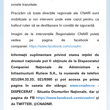
zonele tranzitate.
Precizăm că toate direcțiile regionale ale CNAIR sunt
mobilizate și vor interveni unde este cazul pentru ca
traficul rutier să se desfășoare în condiții de siguranță.
Imagini de la intervențiile Regionalelor CNAIR puteți
vedea pe pagina de facebook a
companiei:
https://www.facebook.com/cnadnr
.
Informaţii suplimentare privind starea reţelei de
drumuri naţionale pot fi obţinute de la Dispeceratul
Companiei Naţionale de Administrare a
Infrastructurii Rutiere S.A., la numerele de telefon
021/264.33.33; 021/9360 și pot accesa pe prima
pagina în caseta din stânga:
www.cnadnr.ro
-
DISPECERAT - Situatia Drumurilor Naţionale, dar și
pagina de FB
https://www.facebook.com/cnadnr/
și
de TWITTER, @CNADNR.