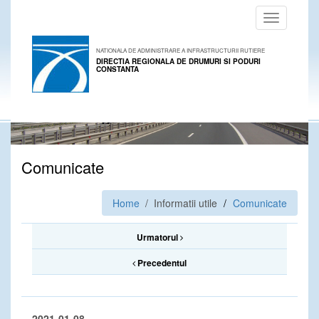
Toggle
navigation
NATIONALA DE ADMINISTRARE A INFRASTRUCTURII RUTIERE
DIRECTIA REGIONALA DE DRUMURI SI PODURI
CONSTANTA
Comunicate
Home
/ Informatii utile
Comunicate
Urmatorul
Precedentul
2021-01-08