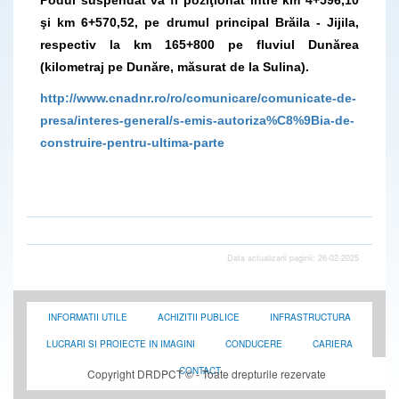
şi km 6+570,52, pe drumul principal Brăila - Jijila,
respectiv la km 165+800 pe fluviul Dunărea
(kilometraj pe Dunăre, măsurat de la Sulina).
http://www.cnadnr.ro/ro/comunicare/comunicate-de-
presa/interes-general/s-emis-autoriza%C8%9Bia-de-
construire-pentru-ultima-parte
Data actualizarii paginii: 26-02-2025
INFORMATII UTILE
ACHIZITII PUBLICE
INFRASTRUCTURA
LUCRARI SI PROIECTE IN IMAGINI
CONDUCERE
CARIERA
CONTACT
Copyright DRDPCT © - Toate drepturile rezervate