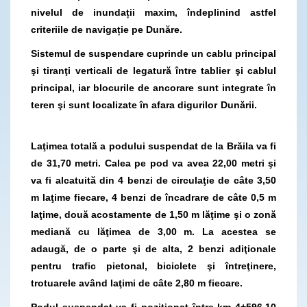
nivelul de inundații maxim, îndeplinind astfel
criteriile de navigație pe Dunăre.
Sistemul de suspendare cuprinde un cablu principal
şi tiranţi verticali de legatură între tablier şi cablul
principal, iar blocurile de ancorare sunt integrate în
teren şi sunt localizate în afara digurilor Dunării.
Laţimea totală a podului suspendat de la Brăila va fi
de 31,70 metri. Calea pe pod va avea 22,00 metri şi
va fi alcatuită din 4 benzi de circulaţie de câte 3,50
m laţime fiecare, 4 benzi de încadrare de câte 0,5 m
laţime, două acostamente de 1,50 m lăţime şi o zonă
mediană cu lăţimea de 3,00 m. La acestea se
adaugă, de o parte şi de alta, 2 benzi adiţionale
pentru trafic pietonal, biciclete şi întreţinere,
trotuarele având laţimi de câte 2,80 m fiecare.
Podul suspendat va fi poziţionat între km 4+596,10