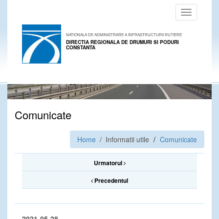
Toggle
navigation
NATIONALA DE ADMINISTRARE A INFRASTRUCTURII RUTIERE
DIRECTIA REGIONALA DE DRUMURI SI PODURI
CONSTANTA
Comunicate
Home
/ Informatii utile
Comunicate
Urmatorul
Precedentul
2021-05-28