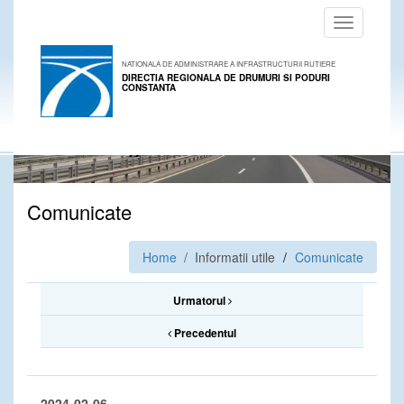
Toggle
navigation
NATIONALA DE ADMINISTRARE A INFRASTRUCTURII RUTIERE
DIRECTIA REGIONALA DE DRUMURI SI PODURI
CONSTANTA
Comunicate
Home
/ Informatii utile
Comunicate
Urmatorul
Precedentul
2024-02-06