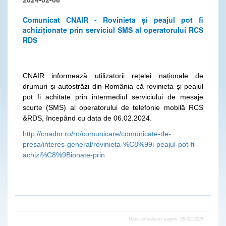
Comunicat CNAIR - Rovinieta și peajul pot fi
achiziționate prin serviciul SMS al operatorului RCS
RDS
CNAIR informează utilizatorii rețelei naționale de
drumuri și autostrăzi din România că rovinieta și peajul
pot fi achitate prin intermediul serviciului de mesaje
scurte (SMS) al operatorului de telefonie mobilă RCS
&RDS, începând cu data de 06.02.2024.
http://cnadnr.ro/ro/comunicare/comunicate-de-
presa/interes-general/rovinieta-%C8%99i-peajul-pot-fi-
achizi%C8%9Bionate-prin
Data actualizarii paginii: 26-02-2025