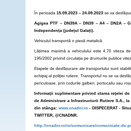
În perioada
15.09.2023 – 24.09.2023
se va desfășur
Agigea PTF – DN39A – DN39 – A4 – DN2A – Gi
Independența
(județul Galați).
Vehiculul transportă o piesă metalică.
Lățimea maximă a vehiculului este 4,70 viteza de
195/2002 privind circulația pe drumurile publice vit
Etapele de desfășurare ale transportului sunt stabilit
echipaj al poliției rutiere. Transportul nu se va d
periculoase, prin codurile galben, portocaliu sau roș
Informaţii suplimentare privind starea reţelei d
de Administrare a Infrastructurii Rutiere S.A., 
din stânga:
www.cnadnr.ro
- DISPECERAT - Situa
TWITTER, @CNADNR.
http://cnadnr.ro/ro/comunicare/comunicate-de-p