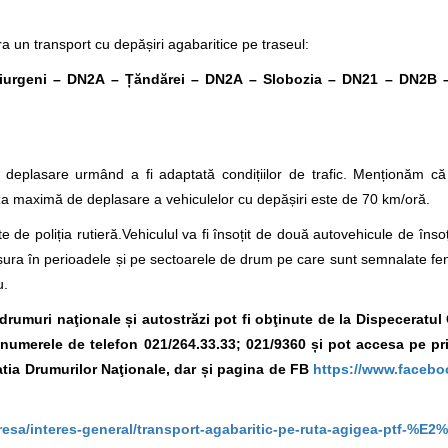
a un transport cu depășiri agabaritice pe traseul:
urgeni – DN2A – Țăndărei – DN2A – Slobozia – DN21 – DN2B 
 deplasare urmând a fi adaptată condițiilor de trafic. Menționăm c
eza maximă de deplasare a vehiculelor cu depășiri este de 70 km/oră.
e de poliția rutieră.Vehiculul va fi însoțit de două autovehicule de înso
esfășura în perioadele și pe sectoarele de drum pe care sunt semnalate
u.
e drumuri naţionale și autostrăzi pot fi obţinute de la Dispeceratu
la numerele de telefon 021/264.33.33; 021/9360 și pot accesa pe p
tia Drumurilor Naţionale, dar și pagina de FB
https://www.facebo
resa/interes-general/transport-agabaritic-pe-ruta-agigea-ptf-%E