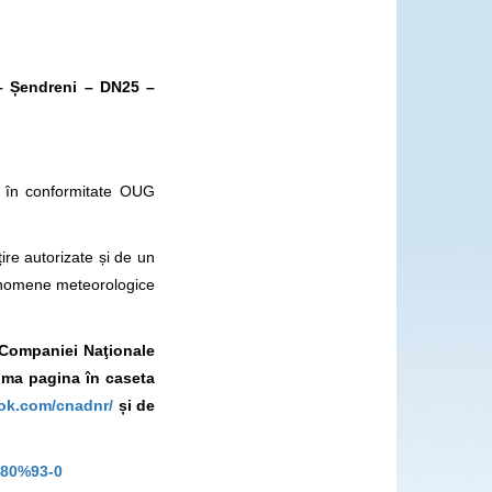
– Șendreni – DN25 –
ă în conformitate OUG
țire autorizate și de un
 fenomene meteorologice
l Companiei Naţionale
rima pagina în caseta
ok.com/cnadnr/
și de
2%80%93-0