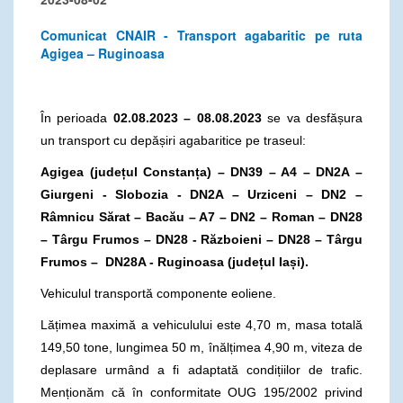
Comunicat CNAIR - Transport agabaritic pe ruta
Agigea – Ruginoasa
În perioada
02.08.2023 – 08.08.2023
se va desfășura
un transport cu depășiri agabaritice pe traseul:
Agigea (județul Constanța) – DN39 – A4 – DN2A –
Giurgeni - Slobozia - DN2A – Urziceni – DN2 –
Râmnicu Sărat – Bacău – A7 – DN2 – Roman – DN28
– Târgu Frumos – DN28 - Războieni – DN28 – Târgu
Frumos – DN28A - Ruginoasa (județul Iași).
Vehiculul transportă componente eoliene.
Lățimea maximă a vehiculului este 4,70 m, masa totală
149,50 tone, lungimea 50 m, înălțimea 4,90 m, viteza de
deplasare urmând a fi adaptată condițiilor de trafic.
Menționăm că în conformitate OUG 195/2002 privind