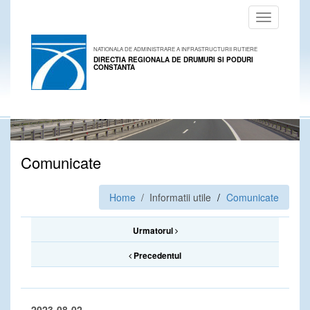
Toggle
navigation
NATIONALA DE ADMINISTRARE A INFRASTRUCTURII RUTIERE
DIRECTIA REGIONALA DE DRUMURI SI PODURI
CONSTANTA
Comunicate
Home
/ Informatii utile
Comunicate
Urmatorul
Precedentul
2023-08-02