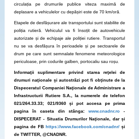
circulația pe drumurile publice viteza maximă de
deplasare a vehiculelor cu depășiri este de 70 km/oră.
Etapele de desfășurare ale transportului sunt stabilite de
poliția rutieră. Vehiculul va fi însoțit de autovehicule
autorizate și de echipaje ale poliției rutiere. Transportul
nu se va desfășura în perioadele și pe sectoarele de
drum pe care sunt semnalate fenomene meteorologice
periculoase, prin codurile galben, portocaliu sau roșu.
Informaţii suplimentare privind starea reţelei de
drumuri naţionale și autostrăzi pot fi obţinute de la
Dispeceratul Companiei Naţionale de Administrare a
Infrastructurii Rutiere S.A., la numerele de telefon
021/264.33.33; 021/9360 și pot accesa pe prima
pagina în caseta din stânga:
www.cnadnr.ro
-
DISPECERAT - Situatia Drumurilor Naţionale, dar și
pagina de FB
https://www.facebook.com/cnadnr/
și
de TWITTER, @CNADNR.