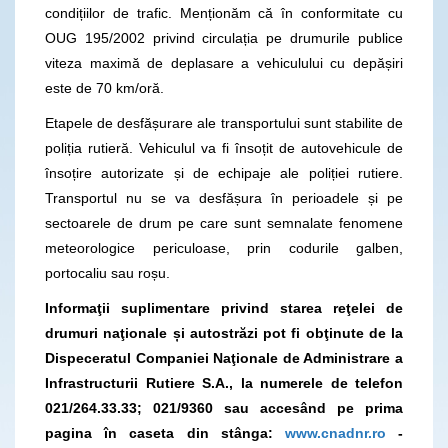
condițiilor de trafic. Menționăm că în conformitate cu
OUG 195/2002 privind circulația pe drumurile publice
viteza maximă de deplasare a vehiculului cu depășiri
este de 70 km/oră.
Etapele de desfășurare ale transportului sunt stabilite de
poliția rutieră. Vehiculul va fi însoțit de autovehicule de
însoțire autorizate și de echipaje ale poliției rutiere.
Transportul nu se va desfășura în perioadele și pe
sectoarele de drum pe care sunt semnalate fenomene
meteorologice periculoase, prin codurile galben,
portocaliu sau roșu.
Informaţii suplimentare privind starea reţelei de
drumuri naţionale și autostrăzi pot fi obţinute de la
Dispeceratul Companiei Naţionale de Administrare a
Infrastructurii Rutiere S.A., la numerele de telefon
021/264.33.33; 021/9360
sau accesând pe prima
pagina în caseta din stânga:
www.cnadnr.ro
-