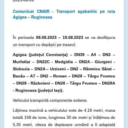
Comunicat CNAIR - Transport agabaritic pe ruta
Agigea – Ruginoasa
În perioada
09.08.2023 – 19.08.2023
se va desfășura
un transport cu depășiri pe traseul:
Agigea (județul Constanța) – DN39 – A4 – DN3 –
Murfatlar – DN22C - Medgidia – DN2A - Giurgeni -
Slobozia – DN2A – Urziceni – DN2 – Râmnicu Sărat –
Bacău – A7 – DN2 – Roman – DN28 – Târgu Frumos
– DN28 - Războieni – DN28 – Târgu Frumos – DN28A
- Ruginoasa (județul Iași).
Vehiculul transportă componente eoliene.
Lățimea maximă a vehiculului este de 4,18 metri, masa
totală 158 de tone, lungimea 30 de metri și înălțimea de
5,35 metri, viteza de deplasare urmând a fi adaptată