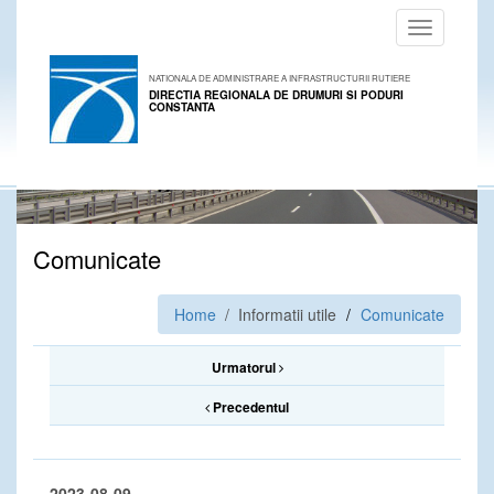
Toggle
navigation
NATIONALA DE ADMINISTRARE A INFRASTRUCTURII RUTIERE
DIRECTIA REGIONALA DE DRUMURI SI PODURI
CONSTANTA
Comunicate
Home
/ Informatii utile
Comunicate
Urmatorul
Precedentul
2023-08-09