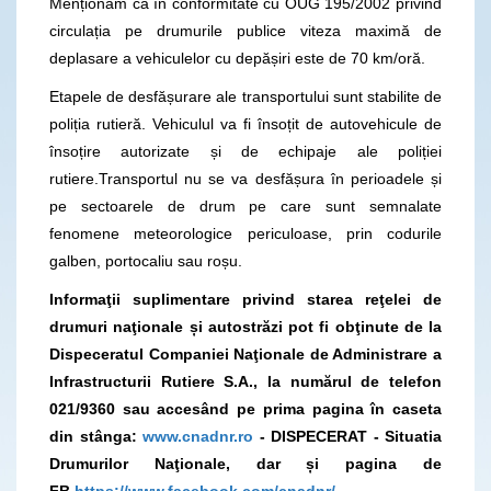
Menționăm că în conformitate cu OUG 195/2002 privind
circulația pe drumurile publice viteza maximă de
deplasare a vehiculelor cu depășiri este de 70 km/oră.
Etapele de desfășurare ale transportului sunt stabilite de
poliția rutieră. Vehiculul va fi însoțit de autovehicule de
însoțire autorizate și de echipaje ale poliției
rutiere.Transportul nu se va desfășura în perioadele și
pe sectoarele de drum pe care sunt semnalate
fenomene meteorologice periculoase, prin codurile
galben, portocaliu sau roșu.
Informaţii suplimentare privind starea reţelei de
drumuri naţionale și autostrăzi pot fi obţinute de la
Dispeceratul Companiei Naţionale de Administrare a
Infrastructurii Rutiere S.A., la numărul de telefon
021/9360
sau accesând pe prima pagina în caseta
din stânga:
www.cnadnr.ro
- DISPECERAT - Situatia
Drumurilor Naţionale, dar și pagina de
FB
https://www.facebook.com/cnadnr/
.