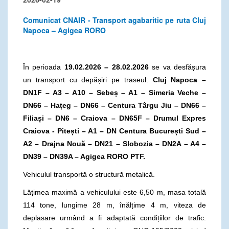
Comunicat CNAIR - Transport agabaritic pe ruta Cluj
Napoca – Agigea RORO
În perioada
19.02.2026 – 28.02.2026
se va desfășura
un transport cu depășiri pe traseul:
Cluj Napoca –
DN1F – A3 – A10 – Sebe
ș
– A1 – Simeria Veche –
DN66 – Hațeg – DN66 – Centura Târgu Jiu – DN66 –
Filiași – DN6 – Craiova – DN65F – Drumul Expres
Craiova - Pitești – A1 – DN Centura București Sud –
A2 – Drajna Nouă – DN21 – Slobozia – DN2A – A4 –
DN39 – DN39A – Agigea RORO PTF.
Vehiculul transportă o structură metalică.
Lățimea maximă a vehiculului este 6,50 m, masa totală
114 tone, lungime 28 m, înălțime 4 m, viteza de
deplasare urmând a fi adaptată condițiilor de trafic.