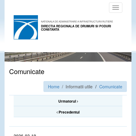
Toggle
navigation
NATIONALA DE ADMINISTRARE A INFRASTRUCTURII RUTIERE
DIRECTIA REGIONALA DE DRUMURI SI PODURI
CONSTANTA
Comunicate
Home
/ Informatii utile
Comunicate
Urmatorul
Precedentul
2026-02-19