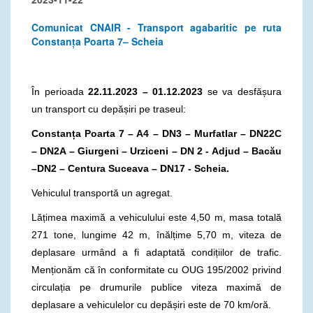
Comunicat CNAIR - Transport agabaritic pe ruta
Constanța Poarta 7– Scheia
În perioada
22.11.2023 – 01.12.2023
se va desfășura
un transport cu depășiri pe traseul:
Constanța Poarta 7 – A4 – DN3 – Murfatlar – DN22C
– DN2A – Giurgeni – Urziceni – DN 2 - Adjud – Bacău
–DN2 – Centura Suceava – DN17 - Scheia.
Vehiculul transportă un agregat.
Lățimea maximă a vehiculului este 4,50 m, masa totală
271 tone, lungime 42 m, înălțime 5,70 m, viteza de
deplasare urmând a fi adaptată condițiilor de trafic.
Menționăm că în conformitate cu OUG 195/2002 privind
circulația pe drumurile publice viteza maximă de
deplasare a vehiculelor cu depășiri este de 70 km/oră.