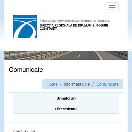
Toggle
navigation
NATIONALA DE ADMINISTRARE A INFRASTRUCTURII RUTIERE
DIRECTIA REGIONALA DE DRUMURI SI PODURI
CONSTANTA
Comunicate
Home
/ Informatii utile
Comunicate
Urmatorul
Precedentul
2023-11-22