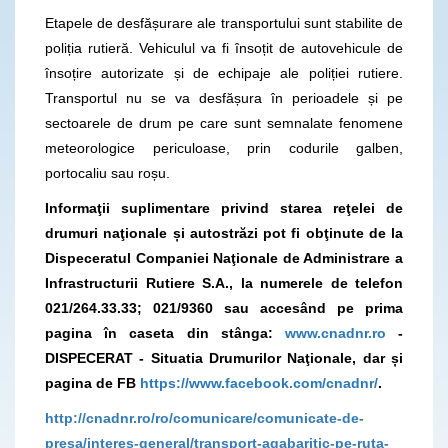
Etapele de desfășurare ale transportului sunt stabilite de
poliția rutieră. Vehiculul va fi însoțit de autovehicule de
însoțire autorizate și de echipaje ale poliției rutiere.
Transportul nu se va desfășura în perioadele și pe
sectoarele de drum pe care sunt semnalate fenomene
meteorologice periculoase, prin codurile galben,
portocaliu sau roșu.
Informaţii suplimentare privind starea reţelei de
drumuri naţionale și autostrăzi pot fi obţinute de la
Dispeceratul Companiei Naţionale de Administrare a
Infrastructurii Rutiere S.A., la numerele de telefon
021/264.33.33; 021/9360
sau accesând pe prima
pagina în caseta din stânga:
www.cnadnr.ro
-
DISPECERAT - Situatia Drumurilor Naţionale, dar și
pagina
de FB
https://www.facebook.com/cnadnr/
.
http://cnadnr.ro/ro/comunicare/comunicate-de-
presa/interes-general/transport-agabaritic-pe-ruta-