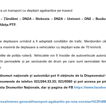
 un transport cu depășiri agabaritice pe traseul:
 – Țăndărei – DN2A – Slobozia – DN2A – Urziceni – DN2 – Buză
lbița PTF.
e deplasare urmând a fi adaptată condițiilor de trafic. Menționăm c
eza maximă de deplasare a vehiculelor cu depășiri este de 70 km/oră.
lite de poliția rutieră. Vehiculele vor fi însoțite de autovehicule autori
ura în perioadele și pe sectoarele de drum pe care sunt semnalate f
u.
e drumuri naţionale și autostrăzi pot fi obţinute de la Dispeceratu
la numerele de telefon 021/264.33.33; 021/9360 și pot accesa pe p
tia Drumurilor Naţionale, dar și pagina de FB
https://www.facebo
presa/interes-general/transport-agabaritic-pe-ruta-constan%C8%