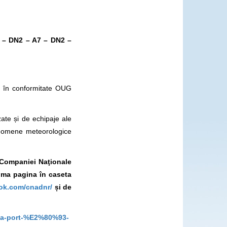
u – DN2 – A7 – DN2 –
ă în conformitate OUG
zate și de echipaje ale
enomene meteorologice
l Companiei Naţionale
rima pagina în caseta
ok.com/cnadnr/
și de
9Ba-port-%E2%80%93-