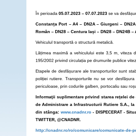
În perioada
05.07.2023 – 07.07.2023
se va desfășura
Constanța Port – A4 – DN2A – Giurgeni – DN2A
Român – DN28 – Centura Iași – DN28 – DN24B – A
Vehiculul transportă o structură metalică.
Lățimea maximă a vehiculului este 3,5 m, viteza d
195/2002 privind circulația pe drumurile publice vit
Etapele de desfășurare ale transporturilor sunt stabi
poliției rutiere. Transporturile nu se vor desfăș
periculoase, prin codurile galben, portocaliu sau roș
Informaţii suplimentare privind starea reţelei d
de Administrare a Infrastructurii Rutiere S.A., 
din stânga:
www.cnadnr.ro
- DISPECERAT - Situa
TWITTER, @CNADNR.
http://cnadnr.ro/ro/comunicare/comunicate-de-