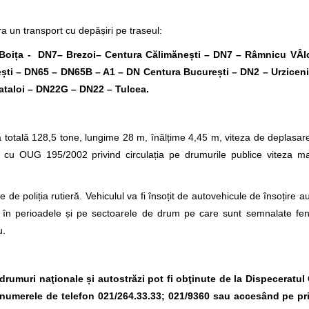
a un transport cu depășiri pe traseul:
- Boița - DN7– Brezoi– Centura Călimănești – DN7 – Râmnicu VÂ
ești – DN65 – DN65B – A1 – DN Centura Bucure
ști
– DN2 – Urzicen
ataloi – DN22G – DN22 – Tulcea.
totală 128,5 tone, lungime 28 m, înălțime 4,45 m, viteza de deplasar
ate cu OUG 195/2002 privind circulația pe drumurile publice viteza 
 de poliția rutieră. Vehiculul va fi însoțit de autovehicule de însoțire a
ura în perioadele și pe sectoarele de drum pe care sunt semnalate f
u.
e drumuri naţionale și autostrăzi pot fi obţinute de la Dispeceratu
la numerele de telefon 021/264.33.33; 021/9360
sau accesând pe pr