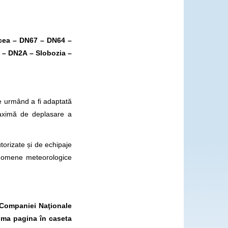
lcea – DN67 – DN64 –
i – DN2A – Slobozia –
e urmând a fi adaptată
maximă de deplasare a
utorizate și de echipaje
enomene meteorologice
l Companiei Naţionale
ima pagina în caseta