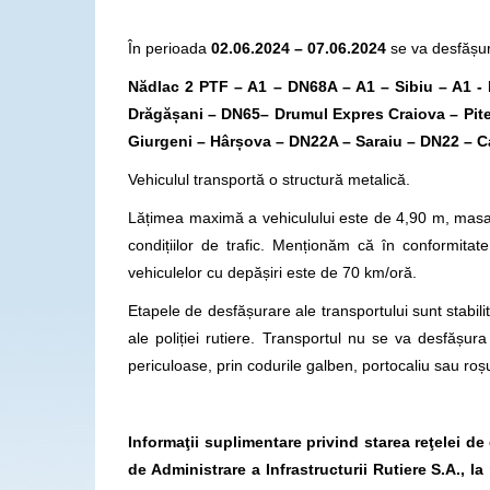
În perioada
02.06.2024 – 07.06.2024
se va desfășur
N
ădlac 2 PTF
– A1 – DN68A – A1 – Sibiu – A1 
Drăgășani – DN65– Drumul Expres Craiova – Pit
Giurgeni – Hârșova – DN22A – Saraiu – DN22 – C
Vehiculul transportă o structură metalică.
Lățimea maximă a vehiculului este de 4,90 m, masa 
condițiilor de trafic. Menționăm că în conformit
vehiculelor cu depășiri este de 70 km/oră.
Etapele de desfășurare ale transportului sunt stabilite
ale poliției rutiere. Transportul nu se va desfăș
periculoase, prin codurile galben, portocaliu sau roș
Informaţii suplimentare privind starea reţelei d
de Administrare a Infrastructurii Rutiere S.A., 