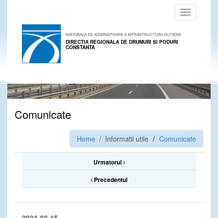
Toggle
navigation
NATIONALA DE ADMINISTRARE A INFRASTRUCTURII RUTIERE
DIRECTIA REGIONALA DE DRUMURI SI PODURI
CONSTANTA
Comunicate
Home
/ Informatii utile
Comunicate
Urmatorul
Precedentul
2024-03-15