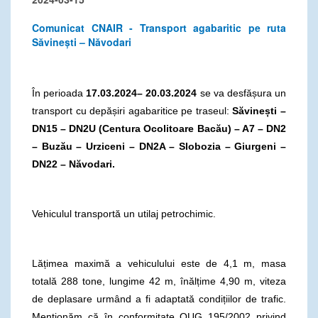
Comunicat CNAIR - Transport agabaritic pe ruta
Săvinești – Năvodari
În perioada
17.03.2024– 20.03.2024
se va desfășura un
transport cu depășiri agabaritice pe traseul:
Săvinești –
DN15 – DN2U (Centura Ocolitoare Bacău) – A7 – DN2
– Buzău – Urziceni – DN2A – Slobozia – Giurgeni –
DN22 – Năvodari.
Vehiculul transportă un utilaj petrochimic.
Lățimea maximă a vehiculului este de 4,1 m, masa
totală 288 tone, lungime 42 m, înălțime 4,90 m, viteza
de deplasare urmând a fi adaptată condițiilor de trafic.
Menționăm că în conformitate OUG 195/2002 privind