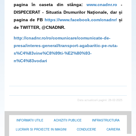
pagina în caseta din stânga:
www.cnadnr.ro
-
DISPECERAT - Situatia Drumurilor Naţionale, dar și
pagina de FB
https://www.facebook.com/cnadnr/
și
de TWITTER, @CNADNR.
http://cnadnr.ro/ro/comunicare/comunicate-de-
presa/interes-general/transport-agabaritic-pe-ruta-
s%C4%83vine%C8%99ti-%E2%80%93-
n%C4%83vodari
Data actualizarii paginii: 26-02-2025
INFORMATII UTILE
ACHIZITII PUBLICE
INFRASTRUCTURA
LUCRARI SI PROIECTE IN IMAGINI
CONDUCERE
CARIERA