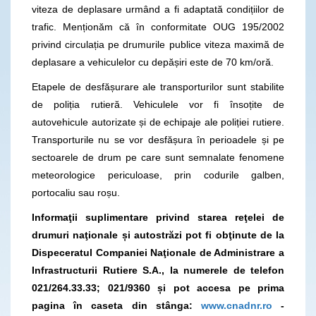
viteza de deplasare urmând a fi adaptată condițiilor de
trafic. Menționăm că în conformitate OUG 195/2002
privind circulația pe drumurile publice viteza maximă de
deplasare a vehiculelor cu depășiri este de 70 km/oră.
Etapele de desfășurare ale transporturilor sunt stabilite
de poliția rutieră. Vehiculele vor fi însoțite de
autovehicule autorizate și de echipaje ale poliției rutiere.
Transporturile nu se vor desfășura în perioadele și pe
sectoarele de drum pe care sunt semnalate fenomene
meteorologice periculoase, prin codurile galben,
portocaliu sau roșu.
Informaţii suplimentare privind starea reţelei de
drumuri naţionale și autostrăzi pot fi obţinute de la
Dispeceratul Companiei Naţionale de Administrare a
Infrastructurii Rutiere S.A., la numerele de telefon
021/264.33.33; 021/9360 și pot accesa pe prima
pagina în caseta din stânga:
www.cnadnr.ro
-