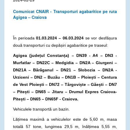
Comunicat CNAIR - Transporturi agabaritice pe ruta
Agigea – Craiova
În perioada
01.03.2024 – 06.03.2024
se vor desfășura
două transporturi cu depășiri agabaritice pe traseul:
Agigea (județul Constanța) – DN39 - A4 – DN3 -
Murfatlar – DN22C – Medgidia – DN2A – Giurgeni –
DN21A – Bărăganul – DN21 – Slobozia – DN2A -
Urziceni – DN2 – Buzău – DN1B – Ploiești – Centura
de Vest Ploiești – DN72 – Târgoviște – Găești – DN7
– Pitești – DN65 – Jitaru – Drumul Expres Craiova-
Pitești – DN65 – DN65F - Craiova.
Vehiculele transportă un bazin.
Lățimea maximă a vehiculelor este de 5,60 m, masa
totală 57 tone, lungimea 29,5 m, înălțimea 5,55 m,