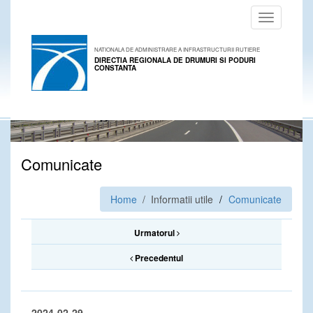
Toggle
navigation
NATIONALA DE ADMINISTRARE A INFRASTRUCTURII RUTIERE
DIRECTIA REGIONALA DE DRUMURI SI PODURI
CONSTANTA
Comunicate
Home
/ Informatii utile
Comunicate
Urmatorul
Precedentul
2024-02-29