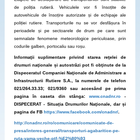
de poliția rutieră. Vehiculele vor fi însoțite de
autovehicule de însoțire autorizate și de echipaje ale
poliției rutiere. Transporturile nu se vor desfășura în
perioadele și pe sectoarele de drum pe care sunt
semnalate fenomene meteorologice periculoase, prin
codurile galben, portocaliu sau roșu.
Informaţii suplimentare privind starea reţelei de
drumuri naţionale și autostrăzi pot fi obţinute de la
Dispeceratul Companiei Naţionale de Administrare a
Infrastructurii Rutiere S.A., la numerele de telefon
021/264.33.33; 021/9360
sau accesând pe prima
pagina în caseta din stânga:
www.cnadnr.ro
-
DISPECERAT - Situația Drumurilor Naţionale, dar și
pagina de FB
https://www.facebook.com/cnadnr/
.
http://cnadnr.ro/ro/comunicare/comunicate-de-
presa/interes-general/transporturi-agabaritice-pe-
ruta-vama-veche-ptf-%E2%80%93