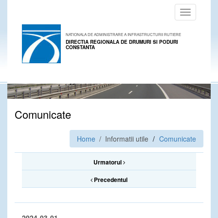
Toggle
navigation
NATIONALA DE ADMINISTRARE A INFRASTRUCTURII RUTIERE
DIRECTIA REGIONALA DE DRUMURI SI PODURI
CONSTANTA
Comunicate
Home
/ Informatii utile
Comunicate
Urmatorul
Precedentul
2024-03-01