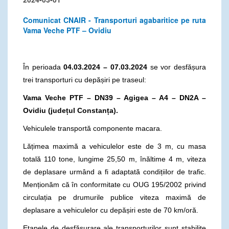
Comunicat CNAIR - Transporturi agabaritice pe ruta
Vama Veche PTF – Ovidiu
În perioada
04.03.2024 – 07.03.2024
se vor desfășura
trei transporturi cu depășiri pe traseul:
Vama Veche PTF – DN39 – Agigea – A4 – DN2A –
Ovidiu (județul Constanța).
Vehiculele transportă componente macara.
Lățimea maximă a vehiculelor este de 3 m, cu masa
totală 110 tone, lungime 25,50 m, înăltime 4 m, viteza
de deplasare urmând a fi adaptată condițiilor de trafic.
Menționăm că în conformitate cu OUG 195/2002 privind
circulația pe drumurile publice viteza maximă de
deplasare a vehiculelor cu depășiri este de 70 km/oră.
Etapele de desfășurare ale transporturilor sunt stabilite