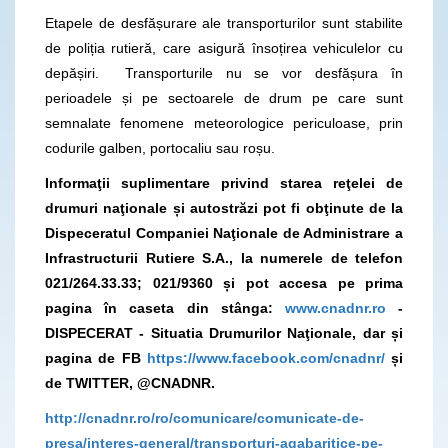
Etapele de desfășurare ale transporturilor sunt stabilite
de poliția rutieră, care asigură însoțirea vehiculelor cu
depășiri. Transporturile nu se vor desfășura în
perioadele și pe sectoarele de drum pe care sunt
semnalate fenomene meteorologice periculoase, prin
codurile galben, portocaliu sau roșu.
Informaţii suplimentare privind starea reţelei de
drumuri naţionale și autostrăzi pot fi obţinute de la
Dispeceratul Companiei Naţionale de Administrare a
Infrastructurii Rutiere S.A., la numerele de telefon
021/264.33.33; 021/9360 și pot accesa pe prima
pagina în caseta din stânga:
www.cnadnr.ro
-
DISPECERAT - Situatia Drumurilor Naţionale, dar și
pagina de FB
https://www.facebook.com/cnadnr/
și
de TWITTER, @CNADNR.
http://cnadnr.ro/ro/comunicare/comunicate-de-
presa/interes-general/transporturi-agabaritice-pe-