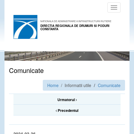
Toggle
navigation
NATIONALA DE ADMINISTRARE A INFRASTRUCTURII RUTIERE
DIRECTIA REGIONALA DE DRUMURI SI PODURI
CONSTANTA
Comunicate
Home
/ Informatii utile
Comunicate
Urmatorul
Precedentul
2024-02-26