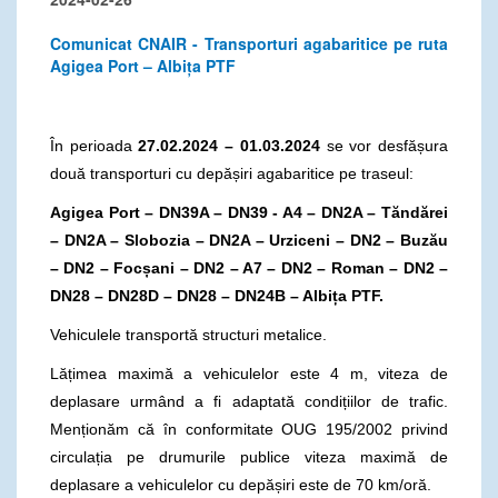
Comunicat CNAIR - Transporturi agabaritice pe ruta
Agigea Port – Albița PTF
În perioada
27.02.2024 – 01.03.2024
se vor desfășura
două transporturi cu depășiri agabaritice pe traseul:
Agigea Port – DN39A – DN39 - A4 – DN2A – Tăndărei
– DN2A – Slobozia – DN2A – Urziceni – DN2 – Buzău
– DN2 – Focșani – DN2 – A7 – DN2 – Roman – DN2 –
DN28 – DN28D – DN28 – DN24B – Albița PTF.
Vehiculele transportă structuri metalice.
Lățimea maximă a vehiculelor este 4 m, viteza de
deplasare urmând a fi adaptată condițiilor de trafic.
Menționăm că în conformitate OUG 195/2002 privind
circulația pe drumurile publice viteza maximă de
deplasare a vehiculelor cu depășiri este de 70 km/oră.