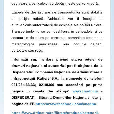
deplasare a vehiculelor cu depășiri este de 70 km/oră.
Etapele de desfășurare ale transporturilor sunt stabilite
de poliția rutieră. Vehiculele vor fi însoțite de
autovehicule autorizate și de echipaje ale poliției rutiere.
Transporturile nu se vor desfășura în perioadele și pe
sectoarele de drum pe care sunt semnalate fenomene
meteorologice periculoase, prin codurile galben,
portocaliu sau roșu.
Informaţii suplimentare privind starea reţelei de
drumuri naţionale și autostrăzi pot fi obţinute de la
Dispeceratul Companiei Naţionale de Administrare a
Infrastructurii Rutiere S.A., la numerele de telefon
021/264.33.33; 021/9360
sau accesând pe prima
pagina în caseta din stânga:
www.cnadnr.ro
-
DISPECERAT - Situația Drumurilor Naţionale, dar și
pagina de FB
https://www.facebook.com/cnadnr/
.
https://www.drdpct.ro/ro/filtrare/produse/categorii-