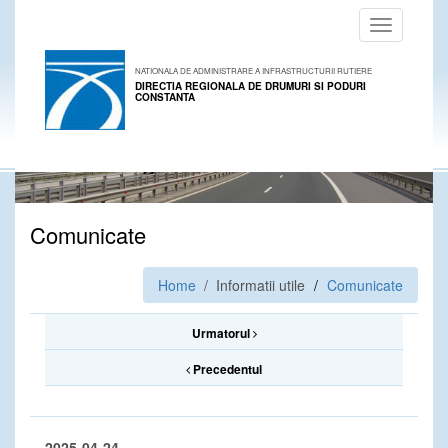
Toggle
navigation
NATIONALA DE ADMINISTRARE A INFRASTRUCTURII RUTIERE
DIRECTIA REGIONALA DE DRUMURI SI PODURI
CONSTANTA
Comunicate
Home
/ Informatii utile
Comunicate
Urmatorul
Precedentul
2025-04-24