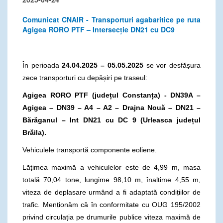
Comunicat CNAIR - Transporturi agabaritice pe ruta
Agigea RORO PTF – Intersecție DN21 cu DC9
În perioada
24
.04.2025 – 05.05.2025
se vor desfășura
zece transporturi cu depășiri pe traseul:
Agigea RORO PTF (județul Constanța) - DN39A –
Agigea – DN39 – A4 – A2 – Drajna Nouă – DN21 –
Bărăganul – Int DN21 cu DC 9 (Urleasca județul
Brăila).
Vehiculele transportă componente eoliene.
Lățimea maximă a vehiculelor este de 4,99 m, masa
totală 70,04 tone, lungime 98,10 m, înaltime 4,55 m,
viteza de deplasare urmând a fi adaptată condițiilor de
trafic. Menționăm că în conformitate cu OUG 195/2002
privind circulația pe drumurile publice viteza maximă de